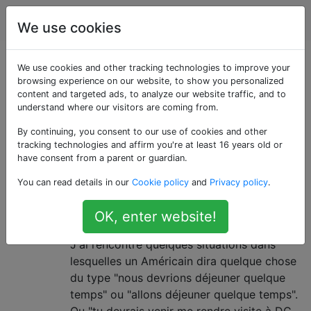
Voyage
Étiquettes
Account
We use cookies
Questions marquées
We use cookies and other tracking technologies to improve your
browsing experience on our website, to show you personalized
content and targeted ads, to analyze our website traffic, and to
«culture»
understand where our visitors are coming from.
By continuing, you consent to our use of cookies and other
Relatif à la musique, à l'art ou au comportement social
tracking technologies and affirm you're at least 16 years old or
d'une société
have consent from a parent or guardian.
Comment savez-vous si les
8
You can read details in our
Cookie policy
and
Privacy policy
.
Américains pensent vraiment /
OK, enter website!
littéralement ce qu'ils disent?
J'ai rencontré quelques situations dans
lesquelles un Américain dira quelque chose
du type "nous devrions déjeuner quelque
temps" ou "allons déjeuner quelque temps".
Ou "tu devrais venir me rendre visite à DC