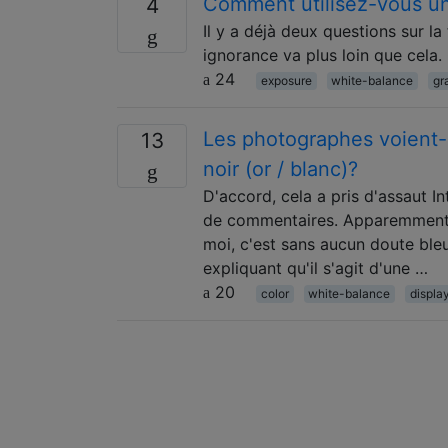
Comment utilisez-vous un
4
Il y a déjà deux questions sur l
ignorance va plus loin que cela
24
exposure
white-balance
gr
Les photographes voient-i
13
noir (or / blanc)?
D'accord, cela a pris d'assaut I
de commentaires. Apparemment, 
moi, c'est sans aucun doute bleu
expliquant qu'il s'agit d'une …
20
color
white-balance
displa