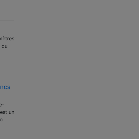
mètres
e du
ancs
e-
est un
to