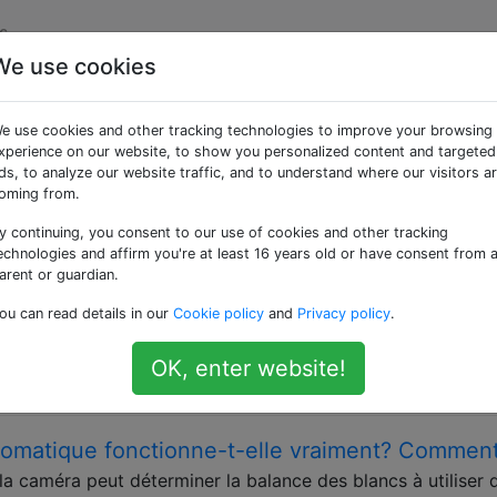
s
We use cookies
ées «white-balance»
e use cookies and other tracking technologies to improve your browsing
xperience on our website, to show you personalized content and targeted
 balance des couleurs pour une scène donnée et comment ell
ds, to analyze our website traffic, and to understand where our visitors a
oming from.
 la vitesse d'obturation posent-ils un problème 
y continuing, you consent to our use of cookies and other tracking
echnologies and affirm you're at least 16 years old or have consent from 
ub d'arts martiaux de mon fils en utilisant un D90 avec un F
arent or guardian.
es lampes fluorescentes suspendues, et je obtenais des résu
ou can read details in our
Cookie policy
and
Privacy policy
.
blancs", d'autres ont un "casting orange", et d'autres encor
OK, enter website!
shutter-speed
fluorescent
tomatique fonctionne-t-elle vraiment? Commen
 caméra peut déterminer la balance des blancs à utiliser 