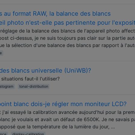
s au format RAW, la balance des blancs
il photo n'est-elle pas pertinente pour l'exposi
e réglage de la balance des blancs de l'appareil photo affect
post ci-dessus, je ne suis toujours pas clair sur la partie au
que la sélection d'une balance des blancs par rapport à l'au
e
des blancs universelle (UniWB)?
uations faut-il l'utiliser?
istogram
tonal-distribution
oint blanc dois-je régler mon moniteur LCD?
t j'ai essayé la calibration avancée aujourd'hui pour la prem
blanc je voulais et avait un défaut de 6500K. Je ne savais p
 supposé que la température de la lumière du jour, …
ance
display-calibration