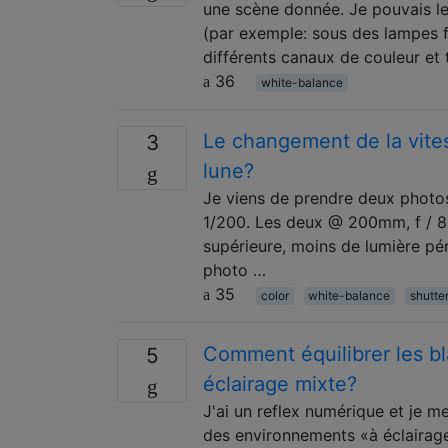
une scène donnée. Je pouvais le 
(par exemple: sous des lampes f
différents canaux de couleur et
36
white-balance
Le changement de la vitess
3
lune?
Je viens de prendre deux photos 
1/200. Les deux @ 200mm, f / 8
supérieure, moins de lumière pén
photo …
35
color
white-balance
shutte
Comment équilibrer les b
5
éclairage mixte?
J'ai un reflex numérique et je 
des environnements «à éclairage