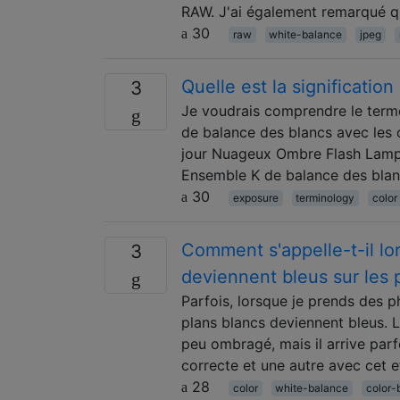
RAW. J'ai également remarqué q
30
raw
white-balance
jpeg
Quelle est la significatio
3
Je voudrais comprendre le term
de balance des blancs avec les 
jour Nuageux Ombre Flash Lamp
Ensemble K de balance des blanc
30
exposure
terminology
color
Comment s'appelle-t-il lo
3
deviennent bleus sur les
Parfois, lorsque je prends des 
plans blancs deviennent bleus. 
peu ombragé, mais il arrive par
correcte et une autre avec cet e
28
color
white-balance
color-