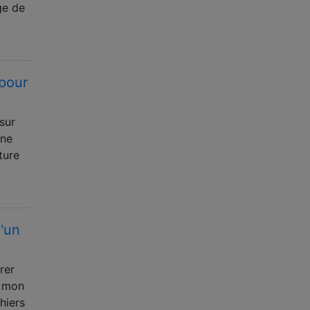
ge de
 pour
sur
une
ture
d'un
rer
s mon
hiers