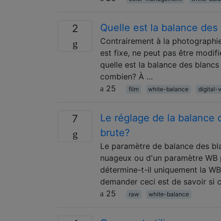
Quelle est la balance des 
2
Contrairement à la photographi
est fixe, ne peut pas être modif
quelle est la balance des blancs 
combien? À …
25
film
white-balance
digital-
Le réglage de la balance d
7
brute?
Le paramètre de balance des bla
nuageux ou d'un paramètre WB per
détermine-t-il uniquement la W
demander ceci est de savoir si 
25
raw
white-balance