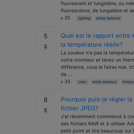
fluorescent et tungstène, ou m
fluorescence, de tungstène et de
35
lighting
white-balance
Quel est le rapport entre 
5
la température réelle?
La couleur n'a pas la températur
votre moniteur et tenez un therm
différence, vous le faites mal. 
de …
33
color
white-balance
history
Pourquoi puis-je régler l
8
fichier JPEG?
J'ai récemment commencé à conf
des fichiers RAW et à utiliser A
petit point et tire beaucoup sur 