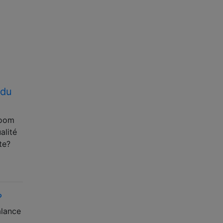
 du
room
alité
te?
?
alance