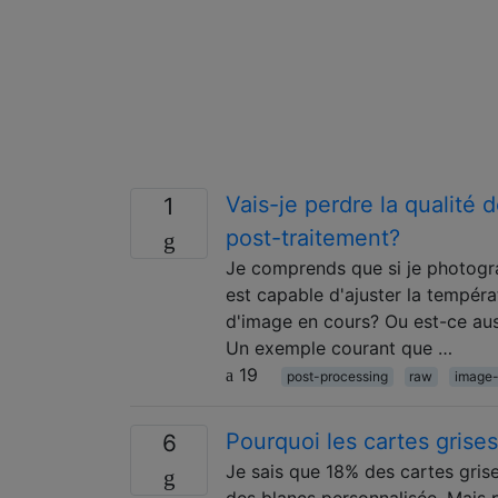
Vais-je perdre la qualité 
1
post-traitement?
Je comprends que si je photogr
est capable d'ajuster la températ
d'image en cours? Ou est-ce aus
Un exemple courant que …
19
post-processing
raw
image-
Pourquoi les cartes grises
6
Je sais que 18% des cartes grise
des blancs personnalisée. Mais p