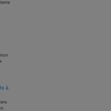
idente
ation
a
ts à
dans
ur,