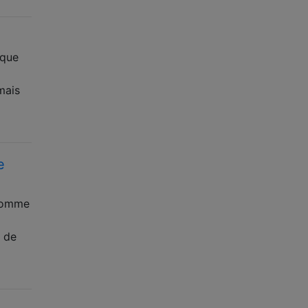
ique
mais
e
 comme
e de