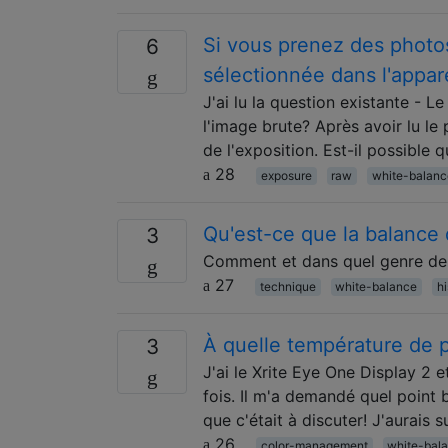
Si vous prenez des photo
6
sélectionnée dans l'appare
J'ai lu la question existante - L
l'image brute? Après avoir lu le 
de l'exposition. Est-il possible 
28
exposure
raw
white-balanc
Qu'est-ce que la balance 
3
Comment et dans quel genre de sit
27
technique
white-balance
h
À quelle température de p
3
J'ai le Xrite Eye One Display 2 e
fois. Il m'a demandé quel point 
que c'était à discuter! J'aurais
26
color-management
white-bal