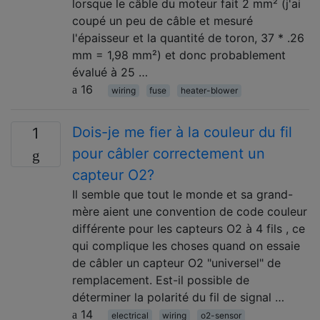
lorsque le câble du moteur fait 2 mm² (j'ai
coupé un peu de câble et mesuré
l'épaisseur et la quantité de toron, 37 * .26
mm = 1,98 mm²) et donc probablement
évalué à 25 …
16
wiring
fuse
heater-blower
Dois-je me fier à la couleur du fil
1
pour câbler correctement un
capteur O2?
Il semble que tout le monde et sa grand-
mère aient une convention de code couleur
différente pour les capteurs O2 à 4 fils , ce
qui complique les choses quand on essaie
de câbler un capteur O2 "universel" de
remplacement. Est-il possible de
déterminer la polarité du fil de signal …
14
electrical
wiring
o2-sensor