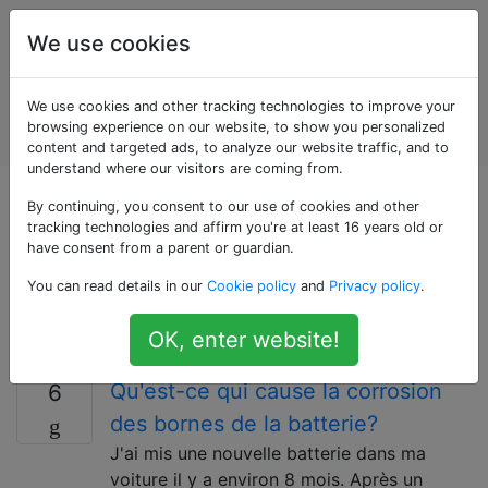
Entretien et
Étiquettes
We use cookies
réparation
de
Account
We use cookies and other tracking technologies to improve your
véhicules
browsing experience on our website, to show you personalized
automobiles
content and targeted ads, to analyze our website traffic, and to
understand where our visitors are coming from.
Questions marquées
By continuing, you consent to our use of cookies and other
tracking technologies and affirm you're at least 16 years old or
have consent from a parent or guardian.
«wiring»
You can read details in our
Cookie policy
and
Privacy policy
.
Pour des questions sur le câblage d'une voiture
OK, enter website!
(appareil qui connecte des circuits électriques).
Qu'est-ce qui cause la corrosion
6
des bornes de la batterie?
J'ai mis une nouvelle batterie dans ma
voiture il y a environ 8 mois. Après un