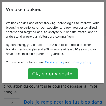
Entretien et
Étiquettes
We use cookies
réparation
de
Account
We use cookies and other tracking technologies to improve your
véhicules
browsing experience on our website, to show you personalized
automobiles
content and targeted ads, to analyze our website traffic, and to
understand where our visitors are coming from.
Questions marquées
By continuing, you consent to our use of cookies and other
tracking technologies and affirm you're at least 16 years old or
have consent from a parent or guardian.
«fuse»
You can read details in our
Cookie policy
and
Privacy policy
.
Un composant électrique consommable (à usage
OK, enter website!
unique) qui protège un circuit électrique en faisant
fondre ou en interrompant d'une autre manière la
circulation du courant si le courant dépasse la limite
conçue.
Dois-je remplacer les fusibles dans
3