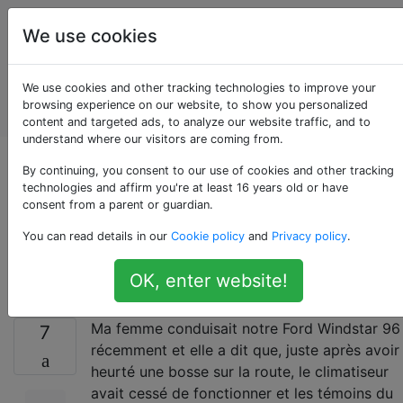
Entretien et
Étiquettes
We use cookies
réparation
de
Account
We use cookies and other tracking technologies to improve your
véhicules
browsing experience on our website, to show you personalized
automobiles
content and targeted ads, to analyze our website traffic, and to
understand where our visitors are coming from.
Un fusible grillé
By continuing, you consent to our use of cookies and other tracking
technologies and affirm you're at least 16 years old or have
consent from a parent or guardian.
indique-t-il toujours
You can read details in our
Cookie policy
and
Privacy policy
.
un court-circuit?
OK, enter website!
Ma femme conduisait notre Ford Windstar 96
7
récemment et elle a dit que, juste après avoir
heurté une bosse sur la route, le climatiseur
avait cessé de fonctionner et les témoins du