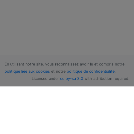
En utilisant notre site, vous reconnaissez avoir lu et compris notre
politique liée aux cookies
et notre
politique de confidentialité
.
Licensed under
cc by-sa 3.0
with attribution required.