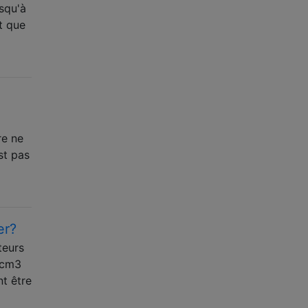
usqu'à
t que
re ne
st pas
er?
teurs
0 cm3
t être