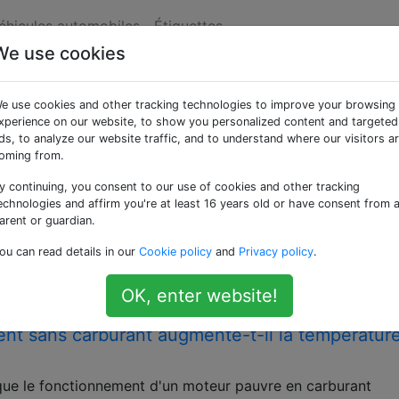
véhicules automobiles
Étiquettes
We use cookies
es «fuel-injection»
e use cookies and other tracking technologies to improve your browsing
xperience on our website, to show you personalized content and targeted
e de carburant et d'air à consommer par un moteur à combu
ds, to analyze our website traffic, and to understand where our visitors a
oming from.
carburant, pourquoi pas l'injection d'air?
y continuing, you consent to our use of cookies and other tracking
stèmes EFI, ce qui m'a fait penser à l'induction de manière
echnologies and affirm you're at least 16 years old or have consent from 
rburant à partir d'une rampe commune haute pression pour 
arent or guardian.
s sommes capables de faire des brûlures stratifiées dans 
ou can read details in our
Cookie policy
and
Privacy policy
.
…
injection
OK, enter website!
t sans carburant augmente-t-il la températur
 que le fonctionnement d'un moteur pauvre en carburant