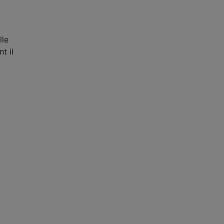
lle
t il