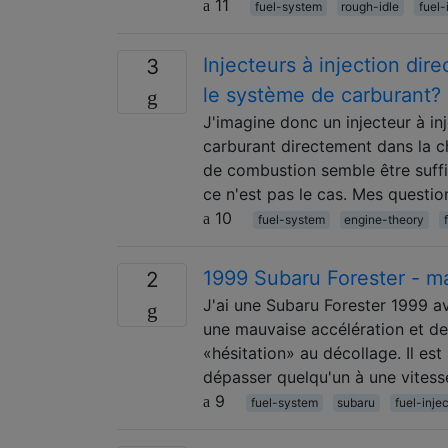
11
fuel-system
rough-idle
fuel-
Injecteurs à injection di
3
le système de carburant?
J'imagine donc un injecteur à in
carburant directement dans la 
de combustion semble être suffi
ce n'est pas le cas. Mes questio
10
fuel-system
engine-theory
1999 Subaru Forester - m
2
J'ai une Subaru Forester 1999 av
une mauvaise accélération et 
«hésitation» au décollage. Il est 
dépasser quelqu'un à une vites
9
fuel-system
subaru
fuel-inje