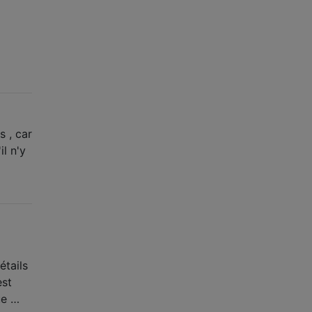
s , car
il n'y
étails
est
ue …