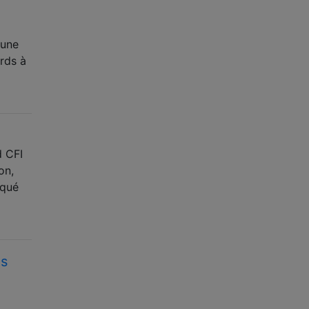
 une
rds à
d CFI
on,
rqué
es