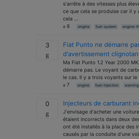
s'arrête à des vitesses plus éle
ce que cela se produise car il y
cela …
8
engine
fuel-system
engine-t
Fiat Punto ne démarre pas
3
d'avertissement clignotan
Ma Fiat Punto 1.2 Year 2000 MK2
démarre pas. Le voyant de carbur
le cas. Il y a trois voyants sur l
7
engine
fuel-injection
warning
Injecteurs de carburant i
0
J'envisage d'acheter une voitu
étaient incorrects dans deux de
ont été installés à la place de
causés par la conduite d'une vo