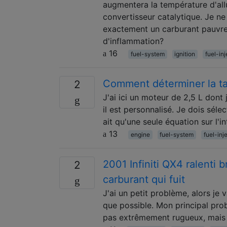
augmentera la température d'al
convertisseur catalytique. Je 
exactement un carburant pauvre
d'inflammation?
16
fuel-system
ignition
fuel-inj
Comment déterminer la tai
2
J'ai ici un moteur de 2,5 L dont
il est personnalisé. Je dois séle
ait qu'une seule équation sur l'in
13
engine
fuel-system
fuel-inj
2001 Infiniti QX4 ralenti 
2
carburant qui fuit
J'ai un petit problème, alors je
que possible. Mon principal probl
pas extrêmement rugueux, mais a