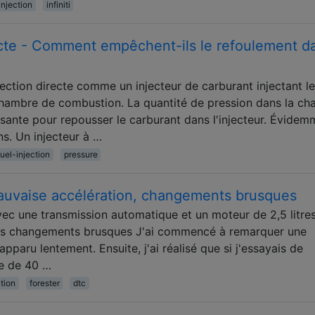
injection
infiniti
recte - Comment empêchent-ils le refoulement d
jection directe comme un injecteur de carburant injectant le
chambre de combustion. La quantité de pression dans la c
sante pour repousser le carburant dans l'injecteur. Évidem
ns. Un injecteur à …
fuel-injection
pressure
auvaise accélération, changements brusques
ec une transmission automatique et un moteur de 2,5 litres.
des changements brusques J'ai commencé à remarquer une
apparu lentement. Ensuite, j'ai réalisé que si j'essayais de
se de 40 …
ction
forester
dtc