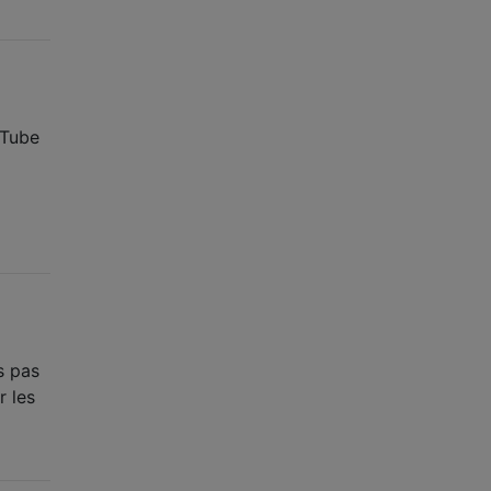
uTube
s pas
r les