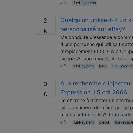
1
fuel-injection
Quelqu'un utilise-t-il un 
2
personnalisé sur eBay?
Ma conduite d'essence a commenc
d'une personne qui utilisait cet
remplacement 9600 Civic Coupé
sienne. Apparemment, il est cou
1
fuel-system
leak
fuel-injectio
A la recherche d'injecteu
0
Expression 1.5 cdi 2006
Je cherche à acheter un ensembl
sûr du numéro de pièce que je p
pièces automobiles? Toute aide 
1
fuel-system
diesel
fuel-inject