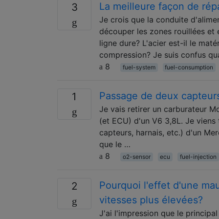
La meilleure façon de rép
3
Je crois que la conduite d'alime
découper les zones rouillées et é
ligne dure? L'acier est-il le m
compression? Je suis confus qu
8
fuel-system
fuel-consumption
Passage de deux capteurs
1
Je vais retirer un carburateur M
(et ECU) d'un V6 3,8L. Je viens 
capteurs, harnais, etc.) d'un Mer
que le …
8
o2-sensor
ecu
fuel-injection
Pourquoi l'effet d'une mau
2
vitesses plus élevées?
J'ai l'impression que le princip