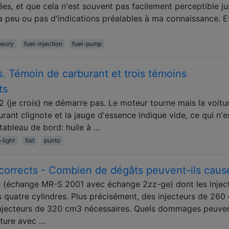
vées, et que cela n'est souvent pas facilement perceptible j
 a peu ou pas d'indications préalables à ma connaissance. E
heory
fuel-injection
fuel-pump
. Témoin de carburant et trois témoins
ts
 (je crois) ne démarre pas. Le moteur tourne mais la voitu
ant clignote et la jauge d'essence indique vide, ce qui n'e
e tableau de bord: huile à …
-light
fiat
punto
ncorrects - Combien de dégâts peuvent-ils caus
re (échange MR-S 2001 avec échange 2zz-ge) dont les injec
s quatre cylindres. Plus précisément, des injecteurs de 26
s injecteurs de 320 cm3 nécessaires. Quels dommages peuven
iture avec …