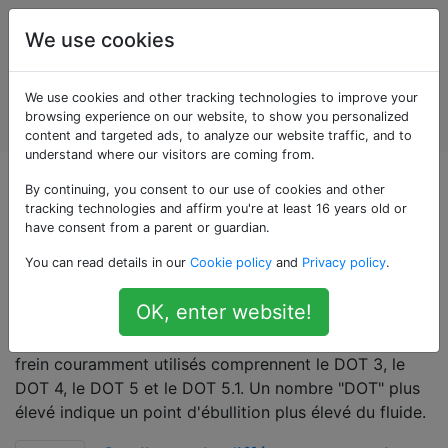
Entretien et
Étiquettes
We use cookies
réparation
de
Account
We use cookies and other tracking technologies to improve your
véhicules
browsing experience on our website, to show you personalized
automobiles
content and targeted ads, to analyze our website traffic, and to
understand where our visitors are coming from.
Questions marquées
By continuing, you consent to our use of cookies and other
tracking technologies and affirm you're at least 16 years old or
have consent from a parent or guardian.
«brake-fluid»
You can read details in our
Cookie policy
and
Privacy policy
.
Fluide utilisé dans le système de freinage pour
OK, enter website!
transférer la pression de la pédale à l'étrier pour
arrêter ou ralentir un véhicule. Les types de liquide de
frein couramment utilisés comprennent le DOT 3, le
DOT 4, le DOT 5 et le DOT 5.1. Un nombre "DOT" plus
élevé indique un point d'ébullition plus élevé du fluide.