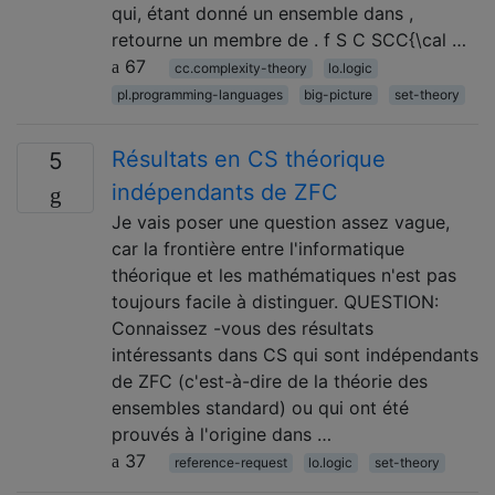
qui, étant donné un ensemble dans ,
retourne un membre de . f S C SCC{\cal …
67
cc.complexity-theory
lo.logic
pl.programming-languages
big-picture
set-theory
Résultats en CS théorique
5
indépendants de ZFC
Je vais poser une question assez vague,
car la frontière entre l'informatique
théorique et les mathématiques n'est pas
toujours facile à distinguer. QUESTION:
Connaissez -vous des résultats
intéressants dans CS qui sont indépendants
de ZFC (c'est-à-dire de la théorie des
ensembles standard) ou qui ont été
prouvés à l'origine dans …
37
reference-request
lo.logic
set-theory