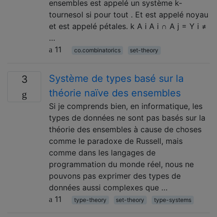
ensembles est appelé un système k-
tournesol si pour tout . Et est appelé noyau
et est appelé pétales. k A i A i ∩ A j = Y i ≠
…
11
co.combinatorics
set-theory
Système de types basé sur la
3
théorie naïve des ensembles
Si je comprends bien, en informatique, les
types de données ne sont pas basés sur la
théorie des ensembles à cause de choses
comme le paradoxe de Russell, mais
comme dans les langages de
programmation du monde réel, nous ne
pouvons pas exprimer des types de
données aussi complexes que …
11
type-theory
set-theory
type-systems