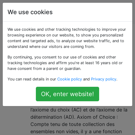
Informatique
Étiquettes
We use cookies
Account
théorique
We use cookies and other tracking technologies to improve your
Questions marquées
browsing experience on our website, to show you personalized
content and targeted ads, to analyze our website traffic, and to
understand where our visitors are coming from.
«set-theory»
By continuing, you consent to our use of cookies and other
tracking technologies and affirm you're at least 16 years old or
Quels théorèmes intéressants
7
have consent from a parent or guardian.
dans TCS s'appuient sur l'axiome
You can read details in our
Cookie policy
and
Privacy policy
.
du choix? (Ou bien, l'axiome de la
OK, enter website!
détermination?)
Les mathématiciens s’inquiètent parfois de
l’axiome du choix (AC) et de l’axiome de la
détermination (AD). Axiom of Choice :
Compte tenu de toute collection des
ensembles non vides, il y a une fonction