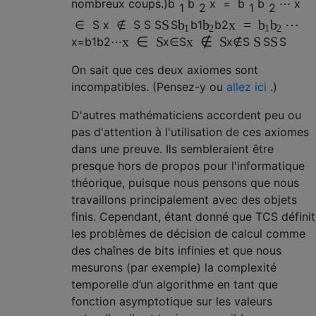
nombreux coups.)
b
b
x
=
b
b
⋯
x
1
2
1
2
S
x
=
⋯
b
b
b
b
∈
S
x
∉
S
S
S
S
b
1
b
2
1
2
1
2
x
∈
S
x
∉
S
S
S
x
=
b
1
b
2
⋯
x
∈
S
x
∉
S
S
S
On sait que ces deux axiomes sont
incompatibles. (Pensez-y ou
allez ici
.)
D'autres mathématiciens accordent peu ou
pas d'attention à l'utilisation de ces axiomes
dans une preuve. Ils sembleraient être
presque hors de propos pour l'informatique
théorique, puisque nous pensons que nous
travaillons principalement avec des objets
finis. Cependant, étant donné que TCS définit
les problèmes de décision de calcul comme
des chaînes de bits infinies et que nous
mesurons (par exemple) la complexité
temporelle d’un algorithme en tant que
fonction asymptotique sur les valeurs