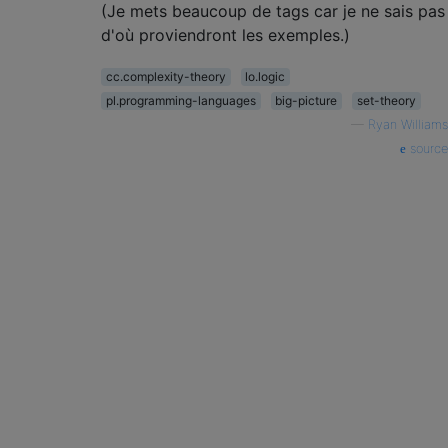
(Je mets beaucoup de tags car je ne sais pas
d'où proviendront les exemples.)
cc.complexity-theory
lo.logic
pl.programming-languages
big-picture
set-theory
—
Ryan Williams
source