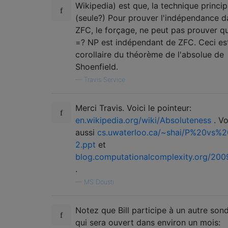
Wikipedia) est que, la technique princip
(seule?) Pour prouver l'indépendance d
ZFC, le forçage, ne peut pas prouver q
=? NP est indépendant de ZFC. Ceci es
corollaire du théorème de l'absolue de
Shoenfield.
—
Travis Service
Merci Travis. Voici le pointeur:
en.wikipedia.org/wiki/Absoluteness
. Vo
aussi
cs.uwaterloo.ca/~shai/P%20vs%
2.ppt
et
blog.computationalcomplexity.org/2009
.
—
MS Dousti
Notez que Bill participe à un autre son
qui sera ouvert dans environ un mois: