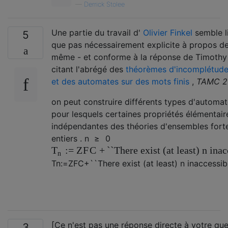
—
Derrick Stolee
Une partie du travail d'
Olivier Finkel
semble li
5
que pas nécessairement explicite à propos de 
même - et conforme à la réponse de Timothy
citant l'abrégé des
théorèmes d'incomplétude
et des automates sur des mots finis
,
TAMC 2
on peut construire différents types d'automat
pour lesquels certaines propriétés élémentaire
indépendantes des théories d'ensembles fort
entiers .
n
≥
0
:
=
Z
F
C
+
``There exist (at least)
n
inacc
T
n
T
n
:=
Z
F
C
+
``There exist (at least)
n
inaccessibl
[Ce n'est pas une réponse directe à votre que
3