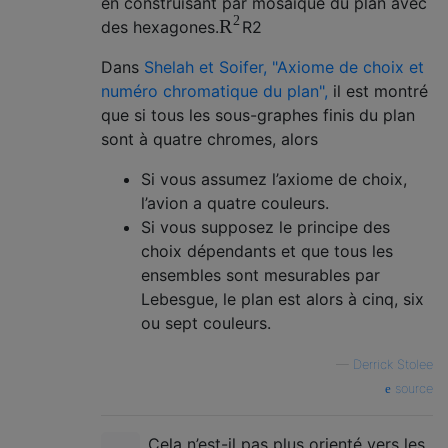
en construisant par mosaïque du plan avec
2
R
des hexagones.
R
2
Dans
Shelah et Soifer, "Axiome de choix et
numéro chromatique du plan",
il est montré
que si tous les sous-graphes finis du plan
sont à quatre chromes, alors
Si vous assumez l’axiome de choix,
l’avion a quatre couleurs.
Si vous supposez le principe des
choix dépendants et que tous les
ensembles sont mesurables par
Lebesgue, le plan est alors à cinq, six
ou sept couleurs.
—
Derrick Stolee
source
Cela n’est-il pas plus orienté vers les