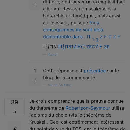
difficile, de trouver un exemple il faut
aller au- dessus non seulement la
hiérarchie arithmétique , mais aussi
au- dessus , puisque
tous
conséquences de
sont déjà
démontrable dans
.
Π
Z
F
C
Z
F
1
3
1
1
Z
F
C
Z
F
Π
Π
Π
3
1
Π
3
1
Z
F
C
Z
F
3
3
—
Kaveh
1
Cette réponse est
présentée
sur le
blog de la communauté.
—
Aaron Sterling
Je crois comprendre que la preuve connue
39
du théorème de
Robertson-Seymour
utilise
l’axiome du choix (via le théorème de
Kruskal). Ceci est extrêmement intéressant
du point de vue du TCS, car le théorème de