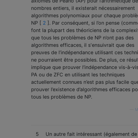
axiomes de Peano (AP) pour l’arithmétique d
nombres entiers, il existerait nécessairement
algorithmes polynomiaux pour chaque probl
NP [
2
]. Par conséquent, si l’on pense (comm
font la plupart des théoriciens de la complexi
que tous les problèmes de NP n’ont pas des
algorithmes efficaces, il s'ensuivrait que des
preuves de l’indépendance utilisant ces techn
ne pourraient être possibles. De plus, ce résul
implique que prouver l’indépendance vis-à-vi
PA ou de ZFC en utilisant les techniques
actuellement connues n’est pas plus facile qu
prouver l’existence d’algorithmes efficaces po
tous les problèmes de NP.
—
M
5
Un autre fait intéressant (également de