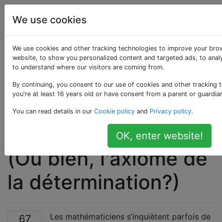
Informatique
Étiquettes
We use cookies
Account
théorique
We use cookies and other tracking technologies to improve your bro
Quels théorèmes
website, to show you personalized content and targeted ads, to analy
to understand where our visitors are coming from.
intéressants dans
By continuing, you consent to our use of cookies and other tracking 
you're at least 16 years old or have consent from a parent or guardia
TCS s'appuient sur
You can read details in our
Cookie policy
and
Privacy policy
.
l'axiome du choix?
OK, enter website!
(Ou bien, l'axiome de
la détermination?)
Les mathématiciens s’inquiètent parfois de
67