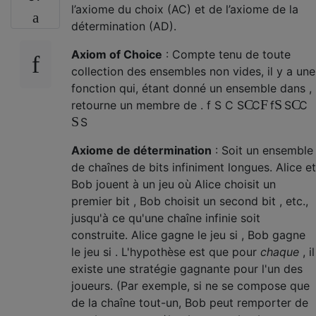
l’axiome du choix (AC) et de l’axiome de la
détermination (AD).
Axiom of Choice
: Compte tenu de toute
collection des ensembles non vides, il y a une
fonction qui, étant donné un ensemble dans ,
C
F
S
C
retourne un membre de .
f
S
C
S
C
f
S
C
S
S
Axiome de détermination
: Soit un ensemble
de chaînes de bits infiniment longues. Alice et
Bob jouent à un jeu où Alice choisit un
premier bit , Bob choisit un second bit , etc.,
jusqu'à ce qu'une chaîne infinie soit
construite. Alice gagne le jeu si , Bob gagne
le jeu si . L'hypothèse est que pour
chaque
, il
existe une stratégie gagnante pour l'un des
joueurs. (Par exemple, si ne se compose que
de la chaîne tout-un, Bob peut remporter de