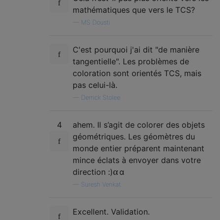
mathématiques que vers le TCS?
—
MS Dousti
C'est pourquoi j'ai dit "de manière
tangentielle". Les problèmes de
coloration sont orientés TCS, mais
pas celui-là.
—
Derrick Stolee
4
ahem. Il s’agit de colorer des objets
géométriques. Les géomètres du
monde entier préparent maintenant
mince éclats à envoyer dans votre
α
direction :)
α
—
Suresh Venkat
Excellent. Validation.