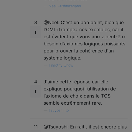
—
Neel Krishnaswami
3
@Neel: C'est un bon point, bien que
l'OMI «trompe» ces exemples, car il
est évident que vous aurez peut-être
besoin d'axiomes logiques puissants
pour prouver la cohérence d'un
système logique.
—
Timothy Chow
4
J'aime cette réponse car elle
explique pourquoi l’utilisation de
l’axiome de choix dans le TCS
semble extrêmement rare.
—
Tsuyoshi Ito
11
@Tsuyoshi: En fait , il est encore plus