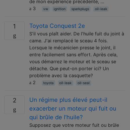
de mon expérience précédente, …
3
vw
ignition
sparkplugs
oil-leak
Toyota Conquest 2e
1
S'il vous plaît aider. De l'huile fuit du joint à
came. J'ai remplacé le sceau 4 fois.
Lorsque le mécanicien presse le joint, il
entre facilement sans effort. Après cela,
vous démarrez le moteur et le sceau se
détache. Que peut-on porter ici? Un
problème avec la casquette?
2
toyota
oil-leak
oil-seal
Un régime plus élevé peut-il
2
exacerber un moteur qui fuit ou
qui brûle de l’huile?
Supposez que votre moteur fuit ou brûle