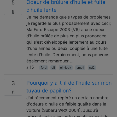
Odeur de brûlure d'huile et fuite
5
d'huile lente
Je me demande quels types de problèmes
je regarde le plus probablement avec ceci;
Ma Ford Escape 2003 (V6) a une odeur
d'huile brûlée de plus en plus prononcée
qui s'est développée lentement au cours
d'une année ou deux, couplée à une fuite
lente d'huile. Dernièrement, nous pouvons
également remarquer …
15
ford
oil
oil-leak
smell
cd2
Pourquoi y a-t-il de l'huile sur mon
3
tuyau de papillon?
J'ai récemment repéré un certain nombre
d'odeurs d'huile de faible qualité dans la
voiture (Subaru WRX 2004). Jusqu'à
présent, cela a inclus le remplacement de