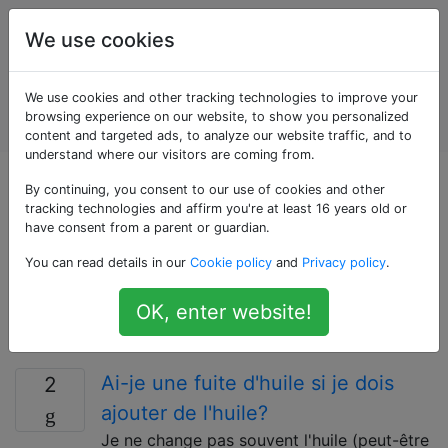
Entretien et
Étiquettes
We use cookies
réparation
de
Account
We use cookies and other tracking technologies to improve your
véhicules
browsing experience on our website, to show you personalized
automobiles
content and targeted ads, to analyze our website traffic, and to
understand where our visitors are coming from.
Questions marquées
By continuing, you consent to our use of cookies and other
tracking technologies and affirm you're at least 16 years old or
have consent from a parent or guardian.
«oil-leak»
You can read details in our
Cookie policy
and
Privacy policy
.
Questions sur l'identification, la localisation et la
OK, enter website!
réparation des fuites d'huile d'un moteur, d'une boîte
de vitesses ou d'un différentiel
Ai-je une fuite d'huile si je dois
2
ajouter de l'huile?
Je ne change pas souvent l'huile (peut-être