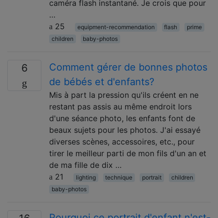
caméra flash instantané. Je crois que pour
…
25
equipment-recommendation
flash
prime
children
baby-photos
Comment gérer de bonnes photos
6
de bébés et d'enfants?
Mis à part la pression qu'ils créent en ne
restant pas assis au même endroit lors
d'une séance photo, les enfants font de
beaux sujets pour les photos. J'ai essayé
diverses scènes, accessoires, etc., pour
tirer le meilleur parti de mon fils d'un an et
de ma fille de dix …
21
lighting
technique
portrait
children
baby-photos
Pourquoi ce portrait d'enfant n'est-