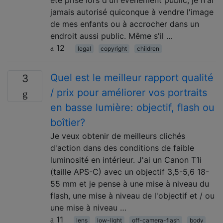
été prise lors d'un événement public, je n'ai
jamais autorisé quiconque à vendre l'image
de mes enfants ou à accrocher dans un
endroit aussi public. Même s'il …
12
legal
copyright
children
Quel est le meilleur rapport qualité
3
/ prix pour améliorer vos portraits
en basse lumière: objectif, flash ou
boîtier?
Je veux obtenir de meilleurs clichés
d'action dans des conditions de faible
luminosité en intérieur. J'ai un Canon T1i
(taille APS-C) avec un objectif 3,5-5,6 18-
55 mm et je pense à une mise à niveau du
flash, une mise à niveau de l'objectif et / ou
une mise à niveau …
11
lens
low-light
off-camera-flash
body