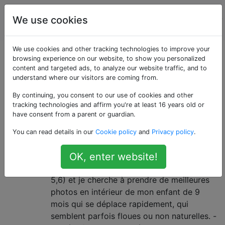
La
Étiquettes
We use cookies
Account
photographie
We use cookies and other tracking technologies to improve your
Questions marquées
browsing experience on our website, to show you personalized
content and targeted ads, to analyze our website traffic, and to
understand where our visitors are coming from.
«children»
By continuing, you consent to our use of cookies and other
tracking technologies and affirm you're at least 16 years old or
Objectif principal ou flash: quelle
9
have consent from a parent or guardian.
mise à niveau améliorera le plus
You can read details in our
Cookie policy
and
Privacy policy
.
les photos de bébé?
Je possède actuellement un Nikon D5000
OK, enter website!
avec un objectif en kit (18-55 mm f / 3,5-
5,6) et je cherche à prendre de meilleures
photos en intérieur de mon enfant de 9
mois qui se déplace rapidement, qui
semblent parfois floues ou non naturelles. -