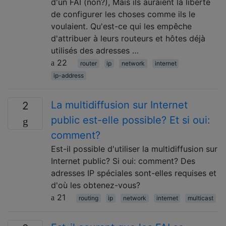
d'un FAI (non?), Mais ils auraient la liberté
de configurer les choses comme ils le
voulaient. Qu'est-ce qui les empêche
d'attribuer à leurs routeurs et hôtes déjà
utilisés des adresses …
22
router
ip
network
internet
ip-address
La multidiffusion sur Internet
2
public est-elle possible? Et si oui:
comment?
Est-il possible d'utiliser la multidiffusion sur
Internet public? Si oui: comment? Des
adresses IP spéciales sont-elles requises et
d'où les obtenez-vous?
21
routing
ip
network
internet
multicast