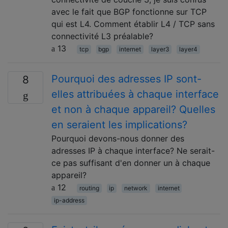
avec le fait que BGP fonctionne sur TCP
qui est L4. Comment établir L4 / TCP sans
connectivité L3 préalable?
13
tcp
bgp
internet
layer3
layer4
Pourquoi des adresses IP sont-
8
elles attribuées à chaque interface
et non à chaque appareil? Quelles
en seraient les implications?
Pourquoi devons-nous donner des
adresses IP à chaque interface? Ne serait-
ce pas suffisant d'en donner un à chaque
appareil?
12
routing
ip
network
internet
ip-address