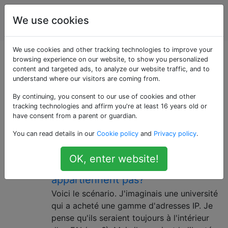
Ingénierie
Étiquettes
We use cookies
Account
de réseau
We use cookies and other tracking technologies to improve your
Questions marquées
browsing experience on our website, to show you personalized
content and targeted ads, to analyze our website traffic, and to
understand where our visitors are coming from.
«internet»
By continuing, you consent to our use of cookies and other
tracking technologies and affirm you're at least 16 years old or
Pour des questions sur les réseaux interconnectés.
have consent from a parent or guardian.
Qu'est-ce qui empêche quelqu'un
6
You can read details in our
Cookie policy
and
Privacy policy
.
de configurer son réseau avec des
OK, enter website!
adresses IP qui ne lui
appartiennent pas?
Voici le scénario. J'imaginais une université
qui a acheté une gamme d'adresses IP. Je
pense qu'ils seraient toujours à l'intérieur