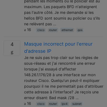
pendant les moments où le policier est au
maximum. Les paquets BFD n'atteignent
pas l'autre côté. Je me demande si les
hellos BFD sont soumis au policier ou s'ils
ne relèvent pas …
16
cisco
router
ethernet
qos
Masque incorrect pour l'erreur
4
d'adresse IP
Je ne suis pas trop clair sur les règles de
sous-réseau et j'ai rencontré une erreur
lorsque j'ai essayé d'affecter
148.26.1.176/28 à une interface sur mon
routeur Cisco. Quelqu'un peut-il expliquer
pourquoi il ne me permettait pas d'attribuer
cette adresse à l'interface? Je reçois une
erreur disant: Bad mask /28 …
16
cisco
router
ipv4
subnet