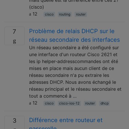
mais quelle est la différence entre ces 2?
(cisco)
12
cisco
routing
router
Problème de relais DHCP sur le
7
réseau secondaire des interfaces
Un réseau secondaire a été configuré sur
une interface d'un routeur Cisco 2621 et
les ip helper-addresscommandes ont été
mises en place mais aucun client de ce
réseau secondaire n'a pu extraire les
adresses DHCP. Nous avons échangé le
réseau principal et le réseau secondaire et
tout a commencé à …
12
cisco
cisco-ios-12
router
dhcp
Différence entre routeur et
3
passerelle