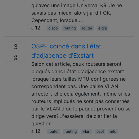
qu'avec une image Universal K9. Je ne
savais pas mieux, alors j'ai dit OK.
Cependant, lorsque …
12
cisco
routing
router
eigrp
OSPF coincé dans l'état
3
d'adjacence d'Exstart
Selon cet article, deux routeurs seront
bloqués dans l'état d'adjacence exstart
lorsque leurs tailles MTU configurées ne
correspondent pas. Une balise VLAN
affecte-t-elle cela également, même si les
routeurs impliqués ne sont pas concernés
par le VLAN d'où le paquet provient ou se
dirige vers? J'essaierai de clarifier la
question …
12
router
routing
vlan
ospf
mtu