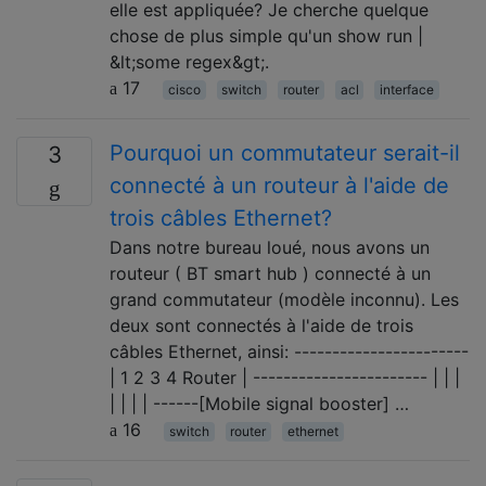
elle est appliquée? Je cherche quelque
chose de plus simple qu'un show run |
&lt;some regex&gt;.
17
cisco
switch
router
acl
interface
Pourquoi un commutateur serait-il
3
connecté à un routeur à l'aide de
trois câbles Ethernet?
Dans notre bureau loué, nous avons un
routeur ( BT smart hub ) connecté à un
grand commutateur (modèle inconnu). Les
deux sont connectés à l'aide de trois
câbles Ethernet, ainsi: -----------------------
| 1 2 3 4 Router | ----------------------- | | |
| | | | ------[Mobile signal booster] …
16
switch
router
ethernet