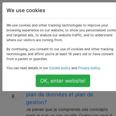
Ingénierie
Étiquettes
We use cookies
Account
de réseau
We use cookies and other tracking technologies to improve your
Questions marquées
browsing experience on our website, to show you personalized conte
and targeted ads, to analyze our website traffic, and to understand
where our visitors are coming from.
«router»
By continuing, you consent to our use of cookies and other tracking
technologies and affirm you're at least 16 years old or have consent
Pour les questions sur les routeurs réseau, les
from a parent or guardian.
périphériques qui transfèrent les paquets de données
You can read details in our
Cookie policy
and
Privacy policy
.
entre les réseaux informatiques, généralement au
niveau de la couche réseau (couche 3) du modèle OSI.
OK, enter website!
Différence entre plan de contrôle,
4
plan de données et plan de
gestion?
Je pense que je comprends ces concepts
mais je suis un peu rouillé. Quelqu'un peut-il