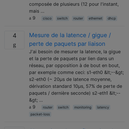
composée de plusieurs (12 pour l'instant,
mais …
9
cisco
switch
router
ethernet
dhcp
Mesure de la latence / gigue /
4
perte de paquets par liaison
J'ai besoin de mesurer la latence, la gigue
et la perte de paquets par lien dans un
réseau, par opposition à de bout en bout,
par exemple comme ceci: s1-eth0 &lt;--&gt;
s2-eth0 (~ 20µs de latence moyenne,
dérivation standard 10µs, 57% de perte de
paquets / dernière seconde) s2-eth1 &lt;--
&gt; …
9
router
switch
monitoring
latency
packet-loss