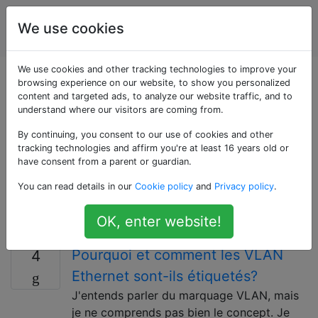
Ingénierie
Étiquettes
We use cookies
Account
de réseau
We use cookies and other tracking technologies to improve your
Questions marquées
browsing experience on our website, to show you personalized
content and targeted ads, to analyze our website traffic, and to
understand where our visitors are coming from.
«vlan»
By continuing, you consent to our use of cookies and other
tracking technologies and affirm you're at least 16 years old or
Pour les questions sur les réseaux locaux virtuels
have consent from a parent or guardian.
(VLAN) qui sont utilisés pour diviser ce qui serait
You can read details in our
Cookie policy
and
Privacy policy
.
autrement un seul domaine de diffusion OSI couche 2
en plusieurs domaines de diffusion OSI couche 2
OK, enter website!
logiques.
Pourquoi et comment les VLAN
4
Ethernet sont-ils étiquetés?
J'entends parler du marquage VLAN, mais
je ne comprends pas bien le concept. Je