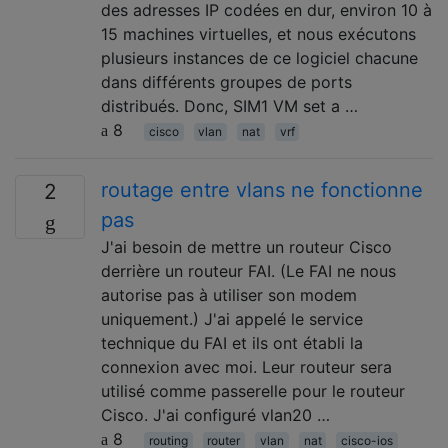
des adresses IP codées en dur, environ 10 à
15 machines virtuelles, et nous exécutons
plusieurs instances de ce logiciel chacune
dans différents groupes de ports
distribués. Donc, SIM1 VM set a …
8
cisco
vlan
nat
vrf
routage entre vlans ne fonctionne
2
pas
J'ai besoin de mettre un routeur Cisco
derrière un routeur FAI. (Le FAI ne nous
autorise pas à utiliser son modem
uniquement.) J'ai appelé le service
technique du FAI et ils ont établi la
connexion avec moi. Leur routeur sera
utilisé comme passerelle pour le routeur
Cisco. J'ai configuré vlan20 …
8
routing
router
vlan
nat
cisco-ios