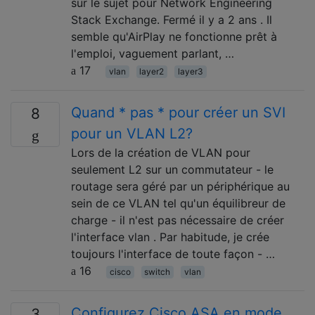
sur le sujet pour Network Engineering
Stack Exchange. Fermé il y a 2 ans . Il
semble qu'AirPlay ne fonctionne prêt à
l'emploi, vaguement parlant, …
17
vlan
layer2
layer3
Quand * pas * pour créer un SVI
8
pour un VLAN L2?
Lors de la création de VLAN pour
seulement L2 sur un commutateur - le
routage sera géré par un périphérique au
sein de ce VLAN tel qu'un équilibreur de
charge - il n'est pas nécessaire de créer
l'interface vlan . Par habitude, je crée
toujours l'interface de toute façon - …
16
cisco
switch
vlan
Configurez Cisco ASA en mode
3