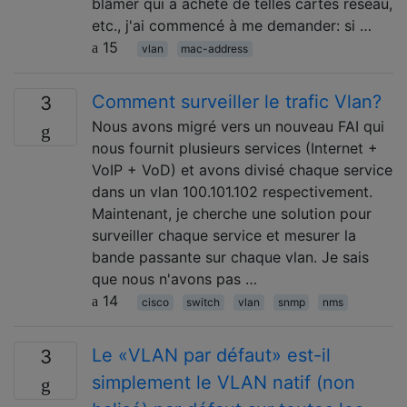
blâmer qui a acheté de telles cartes réseau,
etc., j'ai commencé à me demander: si …
15
vlan
mac-address
Comment surveiller le trafic Vlan?
3
Nous avons migré vers un nouveau FAI qui
nous fournit plusieurs services (Internet +
VoIP + VoD) et avons divisé chaque service
dans un vlan 100.101.102 respectivement.
Maintenant, je cherche une solution pour
surveiller chaque service et mesurer la
bande passante sur chaque vlan. Je sais
que nous n'avons pas …
14
cisco
switch
vlan
snmp
nms
Le «VLAN par défaut» est-il
3
simplement le VLAN natif (non