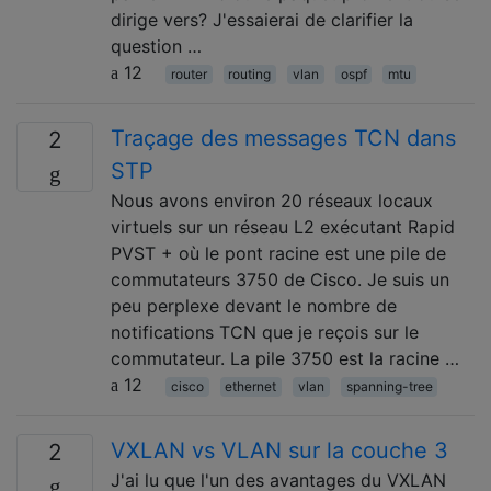
dirige vers? J'essaierai de clarifier la
question …
12
router
routing
vlan
ospf
mtu
Traçage des messages TCN dans
2
STP
Nous avons environ 20 réseaux locaux
virtuels sur un réseau L2 exécutant Rapid
PVST + où le pont racine est une pile de
commutateurs 3750 de Cisco. Je suis un
peu perplexe devant le nombre de
notifications TCN que je reçois sur le
commutateur. La pile 3750 est la racine …
12
cisco
ethernet
vlan
spanning-tree
VXLAN vs VLAN sur la couche 3
2
J'ai lu que l'un des avantages du VXLAN