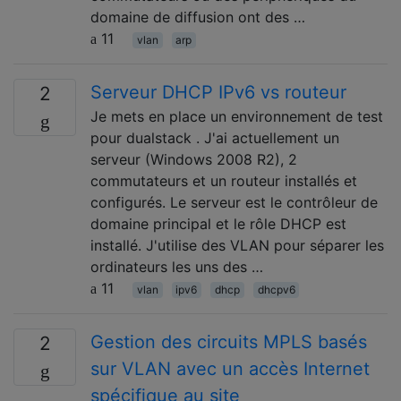
domaine de diffusion ont des …
11
vlan
arp
Serveur DHCP IPv6 vs routeur
2
Je mets en place un environnement de test
pour dualstack . J'ai actuellement un
serveur (Windows 2008 R2), 2
commutateurs et un routeur installés et
configurés. Le serveur est le contrôleur de
domaine principal et le rôle DHCP est
installé. J'utilise des VLAN pour séparer les
ordinateurs les uns des …
11
vlan
ipv6
dhcp
dhcpv6
Gestion des circuits MPLS basés
2
sur VLAN avec un accès Internet
spécifique au site