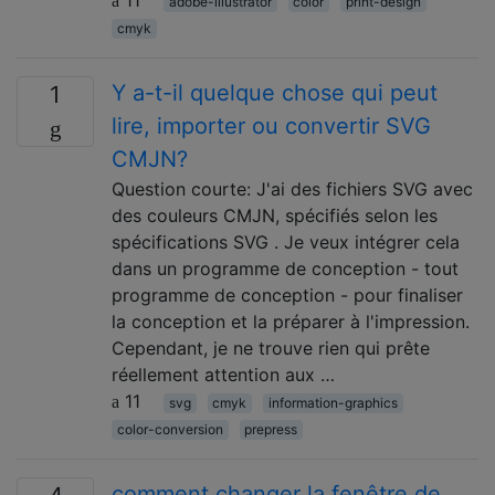
11
adobe-illustrator
color
print-design
cmyk
Y a-t-il quelque chose qui peut
1
lire, importer ou convertir SVG
CMJN?
Question courte: J'ai des fichiers SVG avec
des couleurs CMJN, spécifiés selon les
spécifications SVG . Je veux intégrer cela
dans un programme de conception - tout
programme de conception - pour finaliser
la conception et la préparer à l'impression.
Cependant, je ne trouve rien qui prête
réellement attention aux …
11
svg
cmyk
information-graphics
color-conversion
prepress
comment changer la fenêtre de