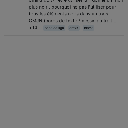
quand doit-il être utilisé? S'il donne un "noir
plus noir", pourquoi ne pas l'utiliser pour
tous les éléments noirs dans un travail
CMJN (corps de texte / dessin au trait …
14
print-design
cmyk
black