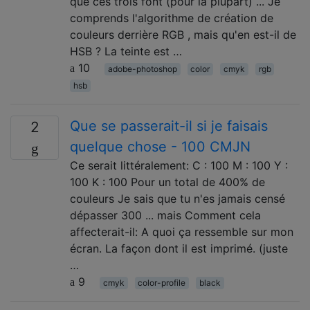
que ces trois font (pour la plupart) ... Je
comprends l'algorithme de création de
couleurs derrière RGB , mais qu'en est-il de
HSB ? La teinte est …
10
adobe-photoshop
color
cmyk
rgb
hsb
Que se passerait-il si je faisais
2
quelque chose - 100 CMJN
Ce serait littéralement: C : 100 M : 100 Y :
100 K : 100 Pour un total de 400% de
couleurs Je sais que tu n'es jamais censé
dépasser 300 ... mais Comment cela
affecterait-il: A quoi ça ressemble sur mon
écran. La façon dont il est imprimé. (juste
…
9
cmyk
color-profile
black