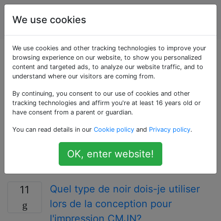
Conception
Étiquettes
We use cookies
Account
graphique
We use cookies and other tracking technologies to improve your
Questions marquées
browsing experience on our website, to show you personalized
content and targeted ads, to analyze our website traffic, and to
understand where our visitors are coming from.
«cmyk»
By continuing, you consent to our use of cookies and other
tracking technologies and affirm you're at least 16 years old or
Questions sur CMYK; abréviation de cyan, magenta,
have consent from a parent or guardian.
jaune et clé (noir). C'est le processus et le modèle de
You can read details in our
Cookie policy
and
Privacy policy
.
couleur utilisés pour la visualisation des couleurs dans
l'impression couleur. Demandez tout ce qui est
OK, enter website!
pertinent à la conception graphique sur le modèle de
couleur CMJN.
Quel type de noir dois-je utiliser
11
lors de la conception pour
l'impression CMJN?