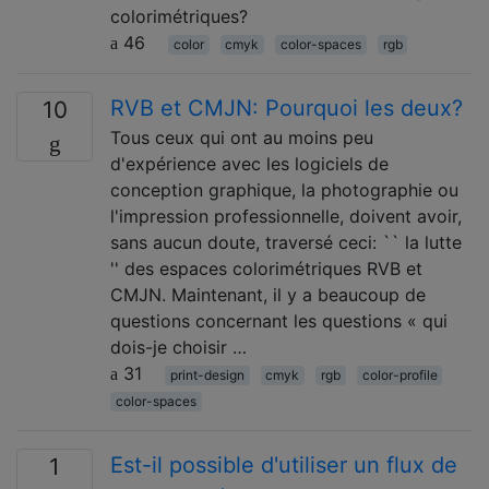
colorimétriques?
46
color
cmyk
color-spaces
rgb
RVB et CMJN: Pourquoi les deux?
10
Tous ceux qui ont au moins peu
d'expérience avec les logiciels de
conception graphique, la photographie ou
l'impression professionnelle, doivent avoir,
sans aucun doute, traversé ceci: `` la lutte
'' des espaces colorimétriques RVB et
CMJN. Maintenant, il y a beaucoup de
questions concernant les questions « qui
dois-je choisir …
31
print-design
cmyk
rgb
color-profile
color-spaces
Est-il possible d'utiliser un flux de
1