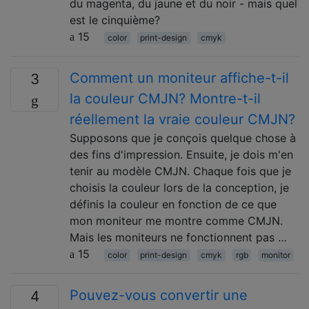
du magenta, du jaune et du noir - mais quel
est le cinquième?
15
color
print-design
cmyk
Comment un moniteur affiche-t-il
3
la couleur CMJN? Montre-t-il
réellement la vraie couleur CMJN?
Supposons que je conçois quelque chose à
des fins d'impression. Ensuite, je dois m'en
tenir au modèle CMJN. Chaque fois que je
choisis la couleur lors de la conception, je
définis la couleur en fonction de ce que
mon moniteur me montre comme CMJN.
Mais les moniteurs ne fonctionnent pas …
15
color
print-design
cmyk
rgb
monitor
Pouvez-vous convertir une
4