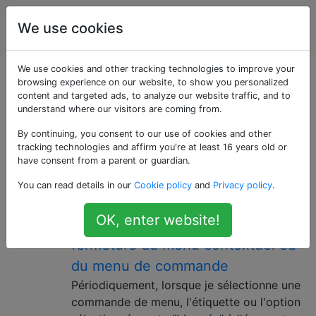
Utilisateurs
Étiquettes
We use cookies
Account
d'ordinateur
We use cookies and other tracking technologies to improve your
Questions marquées
browsing experience on our website, to show you personalized
content and targeted ads, to analyze our website traffic, and to
understand where our visitors are coming from.
«user-interface»
By continuing, you consent to our use of cookies and other
tracking technologies and affirm you're at least 16 years old or
Questions sur l'interface utilisateur des programmes
have consent from a parent or guardian.
ou des machines.
You can read details in our
Cookie policy
and
Privacy policy
.
Option de sélection de menu
11
OK, enter website!
bloquée à l'écran après la
fermeture du menu contextuel ou
du menu de commande
Périodiquement, lorsque je sélectionne une
commande de menu, l'étiquette ou l'option