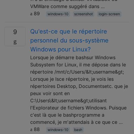
VMWare comme suggéré dans …
89
windows-10
screenshot
login-screen
Qu'est-ce que le répertoire
9
personnel du sous-système
Windows pour Linux?
Lorsque je démarre bashsur Windows
Subsystem for Linux, il me dépose dans le
répertoire /mnt/c/Users/&lt;username&gt;
Lorsque je lsce répertoire, je vois les
répertoires Desktop, Documentsetc. que je
peux voir sont en
C:\Users\&lt;username&gt;utilisant
l'Explorateur de fichiers Windows. Puisque
c'est là que le bashprogramme a
commencé, je m'attendais à ce que ce …
88
windows-10
bash