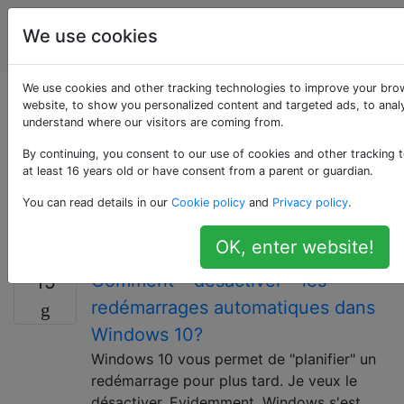
Utilisateurs
Étiquettes
We use cookies
Account
d'ordinateur
We use cookies and other tracking technologies to improve your bro
Questions marquées
website, to show you personalized content and targeted ads, to analy
understand where our visitors are coming from.
«windows-10»
By continuing, you consent to our use of cookies and other tracking 
at least 16 years old or have consent from a parent or guardian.
Pour les questions spécifiques à Windows 10. Utilisez
You can read details in our
Cookie policy
and
Privacy policy
.
plutôt [windows] pour les questions impliquant
Windows en général.
OK, enter website!
Comment * désactiver * les
15
redémarrages automatiques dans
Windows 10?
Windows 10 vous permet de "planifier" un
redémarrage pour plus tard. Je veux le
désactiver. Evidemment, Windows s'est