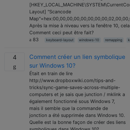
[HKEY_LOCAL_MACHINE\SYSTEM\CurrentCont
Layout] "Scancode
Map"=hex:00,00,00,00,00,00,00,00,02,00,00,
Après la mise à niveau vers la fenêtre 10, cel
Comment ceci peut être fait?
83
keyboard-layout
windows-10
remapping
k
Comment créer un lien symbolique
4
sur Windows 10?
Était en train de lire
http://www.dropboxwiki.com/tips-and-
tricks/sync-game-saves-across-multiple-
computers et je sais que junction / mklink a
également fonctionné sous Windows 7,
mais il semble que la commande de
jonction a été supprimée dans Windows 10.
Quelle est la bonne façon de créer des liens
symboliques dans Windows 10?