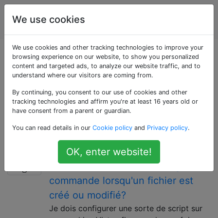
Utilisateurs
Étiquettes
We use cookies
Account
d'ordinateur
We use cookies and other tracking technologies to improve your
Questions marquées
browsing experience on our website, to show you personalized
content and targeted ads, to analyze our website traffic, and to
understand where our visitors are coming from.
«automation»
By continuing, you consent to our use of cookies and other
tracking technologies and affirm you're at least 16 years old or
Faire fonctionner un processus en tout ou en partie
have consent from a parent or guardian.
sans avoir besoin d'une entrée utilisateur une fois le
You can read details in our
Cookie policy
and
Privacy policy
.
processus démarré.
Comment surveiller un dossier et
8
OK, enter website!
déclencher une action de ligne de
commande lorsqu'un fichier est
créé ou modifié?
Je dois configurer une sorte de script sur