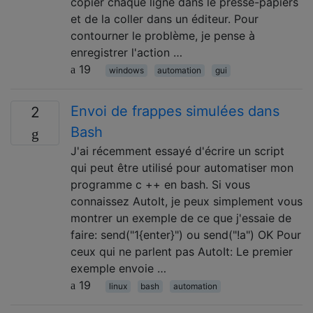
copier chaque ligne dans le presse-papiers
et de la coller dans un éditeur. Pour
contourner le problème, je pense à
enregistrer l'action …
19
windows
automation
gui
Envoi de frappes simulées dans
2
Bash
J'ai récemment essayé d'écrire un script
qui peut être utilisé pour automatiser mon
programme c ++ en bash. Si vous
connaissez AutoIt, je peux simplement vous
montrer un exemple de ce que j'essaie de
faire: send("1{enter}") ou send("!a") OK Pour
ceux qui ne parlent pas AutoIt: Le premier
exemple envoie …
19
linux
bash
automation