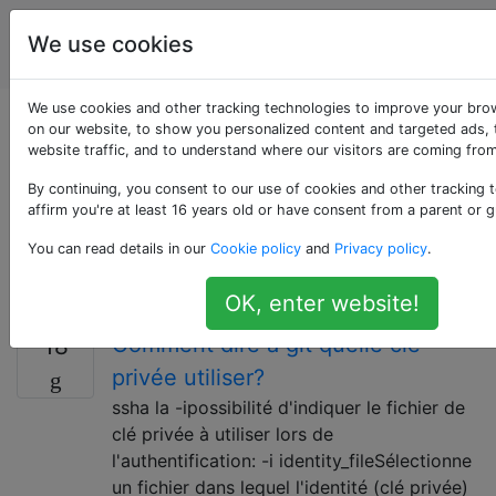
Utilisateurs
Étiquettes
We use cookies
Account
d'ordinateur
We use cookies and other tracking technologies to improve your bro
Questions marquées
on our website, to show you personalized content and targeted ads, 
website traffic, and to understand where our visitors are coming from
«ssh»
By continuing, you consent to our use of cookies and other tracking 
affirm you're at least 16 years old or have consent from a parent or g
Enveloppe de protection; un protocole réseau qui
You can read details in our
Cookie policy
and
Privacy policy
.
permet le transfert de données sur un canal sécurisé
entre deux appareils en réseau.
OK, enter website!
Comment dire à git quelle clé
18
privée utiliser?
ssha la -ipossibilité d'indiquer le fichier de
clé privée à utiliser lors de
l'authentification: -i identity_fileSélectionne
un fichier dans lequel l'identité (clé privée)