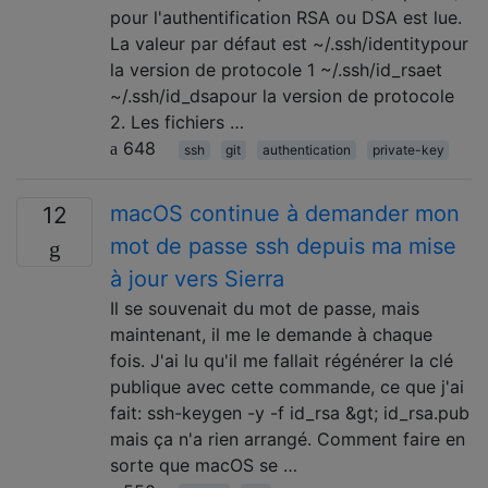
pour l'authentification RSA ou DSA est lue.
La valeur par défaut est ~/.ssh/identitypour
la version de protocole 1 ~/.ssh/id_rsaet
~/.ssh/id_dsapour la version de protocole
2. Les fichiers …
648
ssh
git
authentication
private-key
macOS continue à demander mon
12
mot de passe ssh depuis ma mise
à jour vers Sierra
Il se souvenait du mot de passe, mais
maintenant, il me le demande à chaque
fois. J'ai lu qu'il me fallait régénérer la clé
publique avec cette commande, ce que j'ai
fait: ssh-keygen -y -f id_rsa &gt; id_rsa.pub
mais ça n'a rien arrangé. Comment faire en
sorte que macOS se …