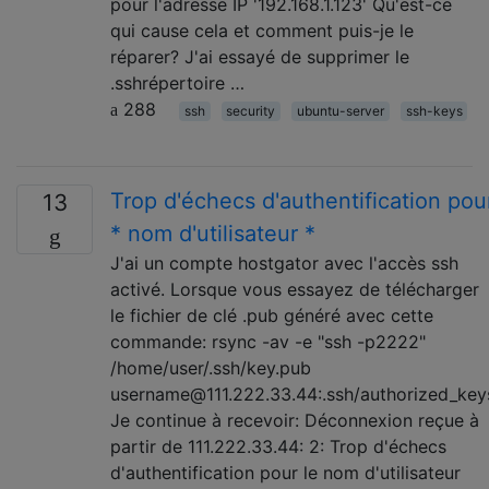
pour l'adresse IP '192.168.1.123' Qu'est-ce
qui cause cela et comment puis-je le
réparer? J'ai essayé de supprimer le
.sshrépertoire …
288
ssh
security
ubuntu-server
ssh-keys
Trop d'échecs d'authentification pou
13
* nom d'utilisateur *
J'ai un compte hostgator avec l'accès ssh
activé. Lorsque vous essayez de télécharger
le fichier de clé .pub généré avec cette
commande: rsync -av -e "ssh -p2222"
/home/user/.ssh/key.pub
username@111.222.33.44:.ssh/authorized_key
Je continue à recevoir: Déconnexion reçue à
partir de 111.222.33.44: 2: Trop d'échecs
d'authentification pour le nom d'utilisateur