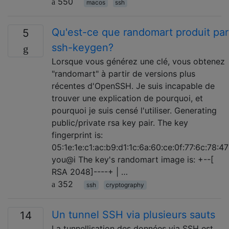
550
macos
ssh
Qu'est-ce que randomart produit par
5
ssh-keygen?
Lorsque vous générez une clé, vous obtenez
"randomart" à partir de versions plus
récentes d'OpenSSH. Je suis incapable de
trouver une explication de pourquoi, et
pourquoi je suis censé l'utiliser. Generating
public/private rsa key pair. The key
fingerprint is:
05:1e:1e:c1:ac:b9:d1:1c:6a:60:ce:0f:77:6c:78:47
you@i The key's randomart image is: +--[
RSA 2048]----+ | …
352
ssh
cryptography
Un tunnel SSH via plusieurs sauts
14
La tunnellisation des données via SSH est