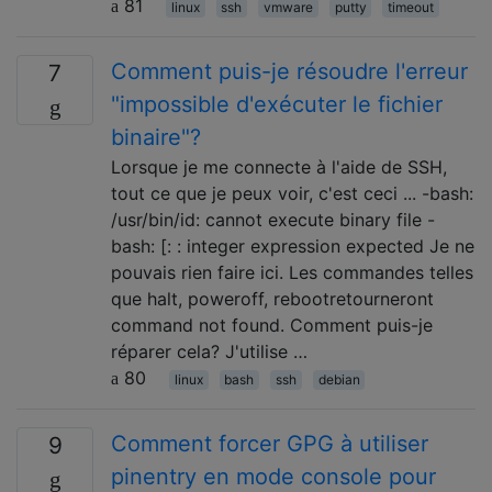
81
linux
ssh
vmware
putty
timeout
Comment puis-je résoudre l'erreur
7
"impossible d'exécuter le fichier
binaire"?
Lorsque je me connecte à l'aide de SSH,
tout ce que je peux voir, c'est ceci ... -bash:
/usr/bin/id: cannot execute binary file -
bash: [: : integer expression expected Je ne
pouvais rien faire ici. Les commandes telles
que halt, poweroff, rebootretourneront
command not found. Comment puis-je
réparer cela? J'utilise …
80
linux
bash
ssh
debian
Comment forcer GPG à utiliser
9
pinentry en mode console pour