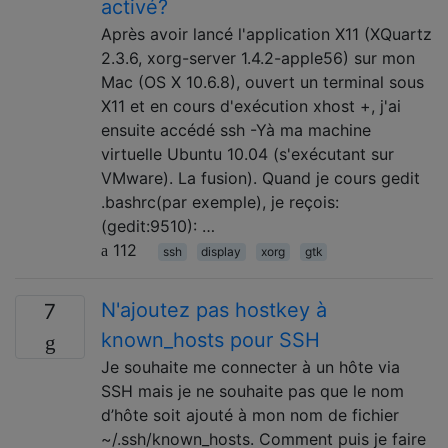
activé?
Après avoir lancé l'application X11 (XQuartz
2.3.6, xorg-server 1.4.2-apple56) sur mon
Mac (OS X 10.6.8), ouvert un terminal sous
X11 et en cours d'exécution xhost +, j'ai
ensuite accédé ssh -Yà ma machine
virtuelle Ubuntu 10.04 (s'exécutant sur
VMware). La fusion). Quand je cours gedit
.bashrc(par exemple), je reçois:
(gedit:9510): …
112
ssh
display
xorg
gtk
N'ajoutez pas hostkey à
7
known_hosts pour SSH
Je souhaite me connecter à un hôte via
SSH mais je ne souhaite pas que le nom
d’hôte soit ajouté à mon nom de fichier
~/.ssh/known_hosts. Comment puis je faire