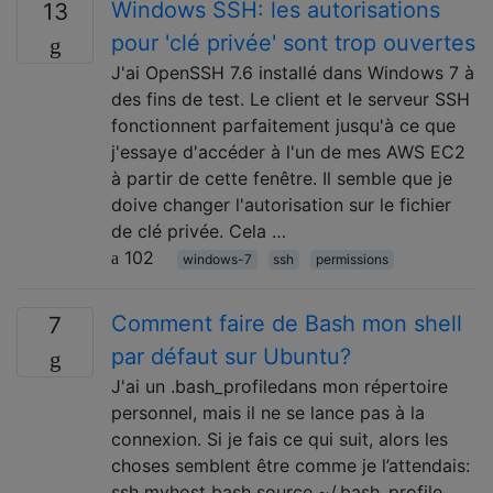
Windows SSH: les autorisations
13
pour 'clé privée' sont trop ouvertes
J'ai OpenSSH 7.6 installé dans Windows 7 à
des fins de test. Le client et le serveur SSH
fonctionnent parfaitement jusqu'à ce que
j'essaye d'accéder à l'un de mes AWS EC2
à partir de cette fenêtre. Il semble que je
doive changer l'autorisation sur le fichier
de clé privée. Cela …
102
windows-7
ssh
permissions
Comment faire de Bash mon shell
7
par défaut sur Ubuntu?
J'ai un .bash_profiledans mon répertoire
personnel, mais il ne se lance pas à la
connexion. Si je fais ce qui suit, alors les
choses semblent être comme je l’attendais:
ssh myhost bash source ~/.bash_profile