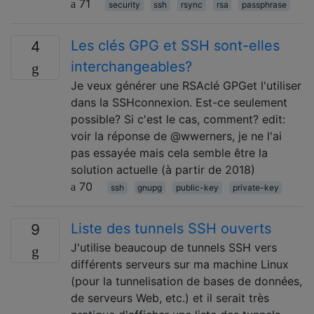
71
security
ssh
rsync
rsa
passphrase
Les clés GPG et SSH sont-elles
4
interchangeables?
Je veux générer une RSAclé GPGet l'utiliser
dans la SSHconnexion. Est-ce seulement
possible? Si c'est le cas, comment? edit:
voir la réponse de @wwerners, je ne l'ai
pas essayée mais cela semble être la
solution actuelle (à partir de 2018)
70
ssh
gnupg
public-key
private-key
Liste des tunnels SSH ouverts
9
J'utilise beaucoup de tunnels SSH vers
différents serveurs sur ma machine Linux
(pour la tunnelisation de bases de données,
de serveurs Web, etc.) et il serait très