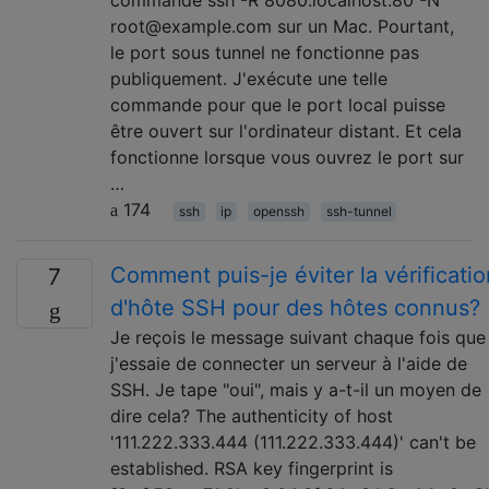
commande ssh -R 8080:localhost:80 -N
root@example.com sur un Mac. Pourtant,
le port sous tunnel ne fonctionne pas
publiquement. J'exécute une telle
commande pour que le port local puisse
être ouvert sur l'ordinateur distant. Et cela
fonctionne lorsque vous ouvrez le port sur
…
174
ssh
ip
openssh
ssh-tunnel
Comment puis-je éviter la vérificatio
7
d'hôte SSH pour des hôtes connus?
Je reçois le message suivant chaque fois que
j'essaie de connecter un serveur à l'aide de
SSH. Je tape "oui", mais y a-t-il un moyen de
dire cela? The authenticity of host
'111.222.333.444 (111.222.333.444)' can't be
established. RSA key fingerprint is