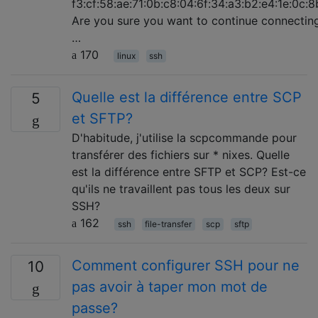
f3:cf:58:ae:71:0b:c8:04:6f:34:a3:b2:e4:1e:0c:8
Are you sure you want to continue connectin
…
170
linux
ssh
Quelle est la différence entre SCP
5
et SFTP?
D'habitude, j'utilise la scpcommande pour
transférer des fichiers sur * nixes. Quelle
est la différence entre SFTP et SCP? Est-ce
qu'ils ne travaillent pas tous les deux sur
SSH?
162
ssh
file-transfer
scp
sftp
Comment configurer SSH pour ne
10
pas avoir à taper mon mot de
passe?