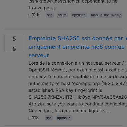
.ssh/known_hostsfichier, cependant, je ne
trouve pas …
129
ssh
hosts
openssh
man-in-the-middle
Empreinte SHA256 ssh donnée par le
5
uniquement empreinte md5 connue 
serveur
Lors de la connexion à un nouveau serveur / 
OpenSSH récent), par exemple: ssh example
obtenez l'empreinte digitale comme ci-desso
authenticity of host 'example.org (192.0.2.42)
established. RSA key fingerprint is
SHA256:7KMZvJiITZ+HbOyqjNPV5AeC5As2G
Are you sure you want to continue connectin
Cependant, les empreintes digitales …
118
ssh
openssh