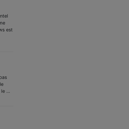
ntel
ême
ws est
 pas
de
 le …