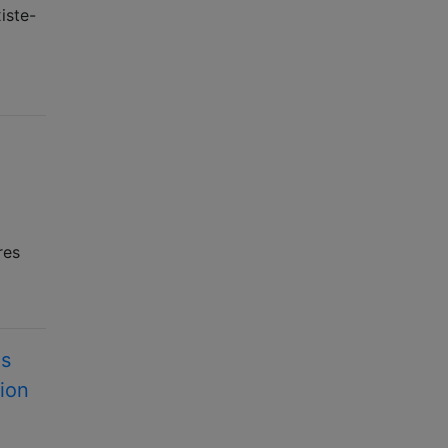
iste-
res
es
ion