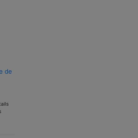
e de
ails
s