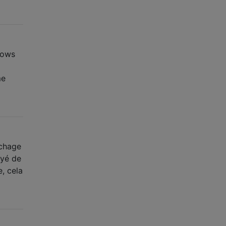
dows
me
ichage
ayé de
e, cela