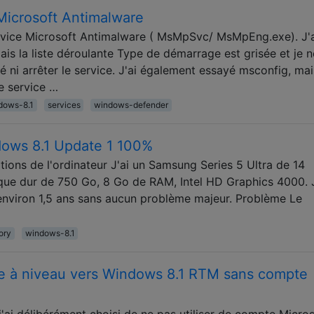
Microsoft Antimalware
ervice Microsoft Antimalware ( MsMpSvc/ MsMpEng.exe). J'
mais la liste déroulante Type de démarrage est grisée et je n
 ni arrêter le service. J'ai également essayé msconfig, mai
le service …
dows-8.1
services
windows-defender
ndows 8.1 Update 1 100%
tions de l'ordinateur J'ai un Samsung Series 5 Ultra de 14
sque dur de 750 Go, 8 Go de RAM, Intel HD Graphics 4000. 
s environ 1,5 ans sans aucun problème majeur. Problème Le
ory
windows-8.1
re à niveau vers Windows 8.1 RTM sans compte
 j'ai délibérément choisi de ne pas utiliser de compte Micro