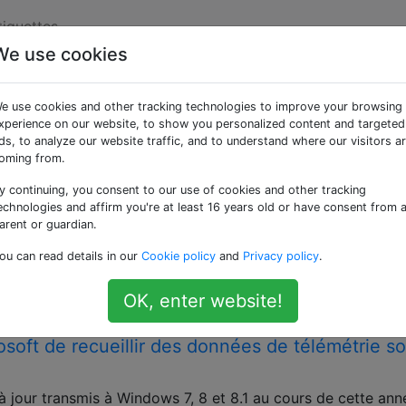
tiquettes
We use cookies
ées «windows-8.1»
e use cookies and other tracking technologies to improve your browsing
xperience on our website, to show you personalized content and targeted
.1. Utilisez plutôt [windows] pour les questions concernan
ds, to analyze our website traffic, and to understand where our visitors a
oming from.
ce sur le dossier du programme d'installation d
y continuing, you consent to our use of cookies and other tracking
ows?
echnologies and affirm you're at least 16 years old or have consent from 
indows\Installerdossier est énorme et occupe environ 15%
arent or guardian.
-t-il un moyen de nettoyer ce dossier sans détruire Windows
ou can read details in our
Cookie policy
and
Privacy policy
.
sur la partition du système d'exploitation semble inutile.
ndows-8.1
disk-space
windows-installer
OK, enter website!
ft de recueillir des données de télémétrie s
à jour transmis à Windows 7, 8 et 8.1 au cours de cette ann