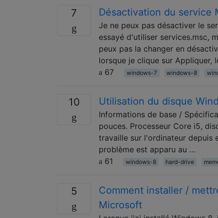
Désactivation du service 
7
Je ne peux pas désactiver le s
essayé d'utiliser services.msc, 
peux pas la changer en désactivé
lorsque je clique sur Appliquer, 
67
windows-7
windows-8
win
Utilisation du disque Wi
10
Informations de base / Spécifica
pouces. Processeur Core i5, di
travaille sur l'ordinateur depui
problème est apparu au …
61
windows-8
hard-drive
mem
Comment installer / mett
5
Microsoft
Lorsque j'ai installé Windows 8,