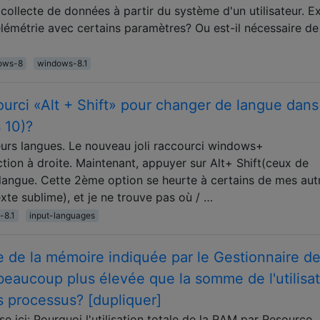
collecte de données à partir du système d'un utilisateur. Ex
élémétrie avec certains paramètres? Ou est-il nécessaire de
ows-8
windows-8.1
courci «Alt + Shift» pour changer de langue dans
 10)?
ieurs langues. Le nouveau joli raccourci windows+
ction à droite. Maintenant, appuyer sur Alt+ Shift(ceux de
langue. Cette 2ème option se heurte à certains de mes aut
xte sublime), et je ne trouve pas où / …
-8.1
input-languages
ale de la mémoire indiquée par le Gestionnaire d
eaucoup plus élevée que la somme de l'utilisat
s processus? [dupliquer]
e ici: Pourquoi l'utilisation totale de la RAM par Resource