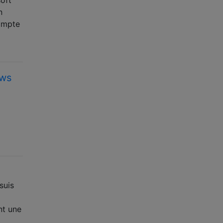
n
compte
ows
suis
nt une