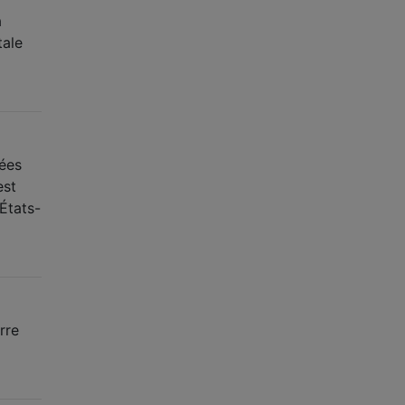
a
tale
tées
est
États-
rre