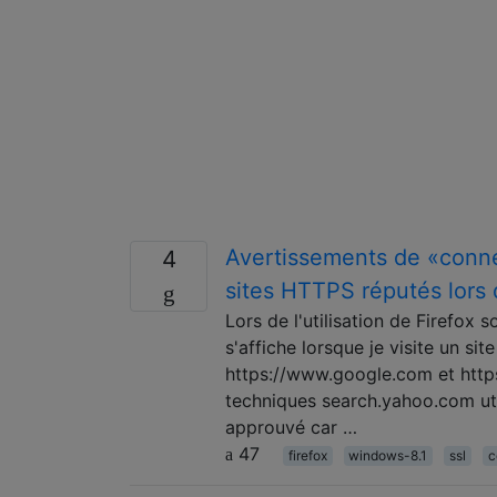
Avertissements de «connex
4
sites HTTPS réputés lors d
Lors de l'utilisation de Firefo
s'affiche lorsque je visite un si
https://www.google.com et https
techniques search.yahoo.com utili
approuvé car …
47
firefox
windows-8.1
ssl
c