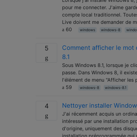
pour me connecter. J'aime gard
compte local traditionnel. Tout
Live doivent me demander de m
60
windows
windows-8
windo
Comment afficher le mot 
5
8.1
Sous Windows 8.1, lorsque je cli
passe. Dans Windows 8, il existe
l'élément de menu "Afficher les 
59
windows-8
windows-8.1
Nettoyer installer Window
4
J'ai récemment acquis un ordin
intéressé par une installation pr
d'origine, uniquement des disqu
installation préprogrammée qui