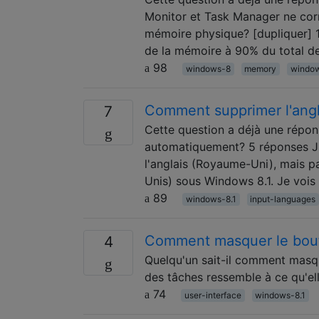
Monitor et Task Manager ne corre
mémoire physique? [dupliquer] 1 
de la mémoire à 90% du total d
98
windows-8
memory
window
Comment supprimer l'angl
7
Cette question a déjà une répon
automatiquement? 5 réponses J'
l'anglais (Royaume-Uni), mais pa
Unis) sous Windows 8.1. Je vois
89
windows-8.1
input-languages
Comment masquer le bout
4
Quelqu'un sait-il comment masq
des tâches ressemble à ce qu'el
74
user-interface
windows-8.1