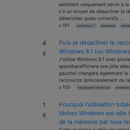
semblent uniquement servir à la 
t-il un moyen de désactiver la t
déterminer quels correctifs …
191
windows-7
windows
wind
Puis-je désactiver le rac
4
Windows 8.1 (ou Windows
J'utilise Windows 8.1 avec plus
spacebaraffichera une jolie séle
gauche) changera également la 
raccourcis (principalement du te
100
keyboard-shortcuts
windows
Pourquoi l'utilisation tot
1
tâches Windows est-elle b
de la mémoire par tous le
Cette question a déjà une répons