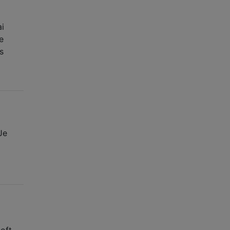
ai
e
s
Je
soft