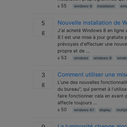
55
windows-8
installation
win
Nouvelle installation de
5
J'ai acheté Windows 8 en ligne 
8.1 est une mise à jour gratuite
prévoyais d'effectuer une nouvel
propre et de …
53
windows
windows-8
windo
Comment utiliser une mise
3
L'une des nouvelles fonctionnalit
du bureau", qui permet à l'utilis
faire fonctionner cela en avant-p
affecte toujours …
50
windows-8.1
display
multip
La luminosité change alor
9