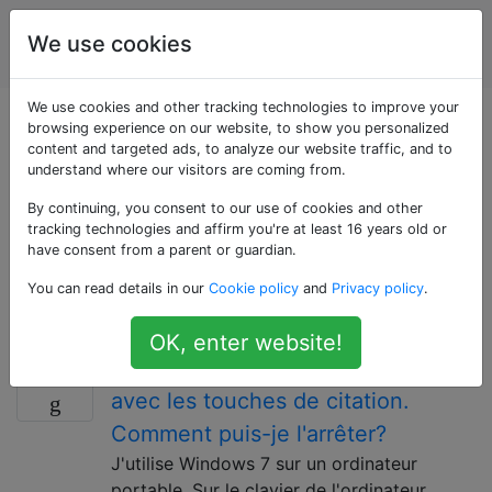
Utilisateurs
Étiquettes
We use cookies
Account
d'ordinateur
We use cookies and other tracking technologies to improve your
Questions marquées
browsing experience on our website, to show you personalized
content and targeted ads, to analyze our website traffic, and to
understand where our visitors are coming from.
«input-languages»
By continuing, you consent to our use of cookies and other
tracking technologies and affirm you're at least 16 years old or
Questions concernant la langue de saisie, un
have consent from a parent or guardian.
paramètre dans un système d'exploitation ou un
You can read details in our
Cookie policy
and
Privacy policy
.
programme individuel qui contrôle la langue utilisée
pour saisir les informations via le clavier.
OK, enter website!
Mon clavier Windows est «malin»
8
avec les touches de citation.
Comment puis-je l'arrêter?
J'utilise Windows 7 sur un ordinateur
portable. Sur le clavier de l'ordinateur