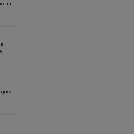
lm ou
La
a
 quoi