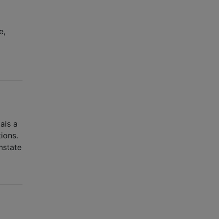
e,
ais a
ions.
nstate