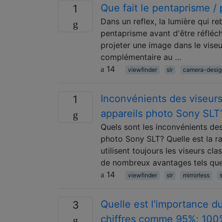
Que fait le pentaprisme / 
1
Dans un reflex, la lumière qui re
pentaprisme avant d'être réfléch
projeter une image dans le viseu
complémentaire au …
14
viewfinder
slr
camera-desig
Inconvénients des viseurs
1
appareils photo Sony SLT
Quels sont les inconvénients des
photo Sony SLT? Quelle est la ra
utilisent toujours les viseurs cl
de nombreux avantages tels que l
14
viewfinder
slr
mirrorless
s
Quelle est l'importance d
3
chiffres comme 95%; 100