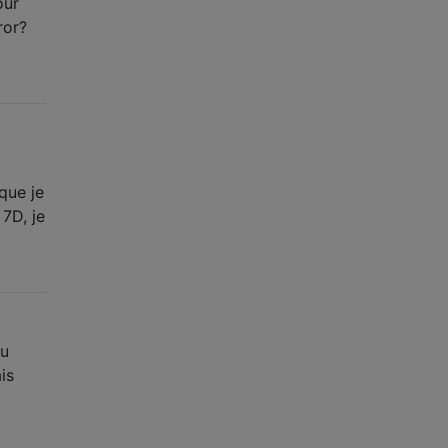
our
ror?
que je
7D, je
eu
is