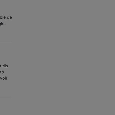
ible de
gle
reils
oto
voir