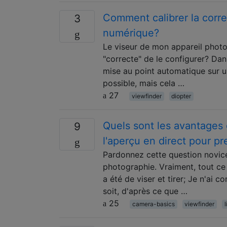
Comment calibrer la corre
3
numérique?
Le viseur de mon appareil photo 
"correcte" de le configurer? Dans
mise au point automatique sur un
possible, mais cela …
27
viewfinder
diopter
Quels sont les avantages d
9
l'aperçu en direct pour p
Pardonnez cette question novic
photographie. Vraiment, tout ce 
a été de viser et tirer; Je n'ai
soit, d'après ce que …
25
camera-basics
viewfinder