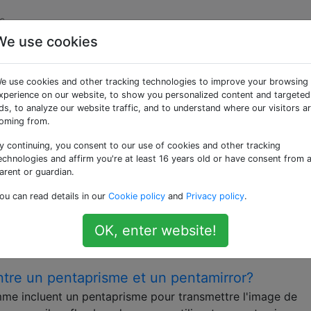
s
We use cookies
ées «viewfinder»
e use cookies and other tracking technologies to improve your browsing
xperience on our website, to show you personalized content and targeted
e pour composer, et dans de nombreux cas pour faire la mis
ds, to analyze our website traffic, and to understand where our visitors a
is que l'appareil photo reflex à objectif unique permet au vi
oming from.
y continuing, you consent to our use of cookies and other tracking
 ne sont-ils pas à 100%?
echnologies and affirm you're at least 16 years old or have consent from 
s modèles haut de gamme (D) SLR d’un fabricant offrent u
arent or guardian.
nsemble du cadre exposé et permet une composition précise
ou can read details in our
Cookie policy
and
Privacy policy
.
s du bord du cadre. Les modèles bas de gamme peuvent avo
OK, enter website!
entre un pentaprisme et un pentamirror?
mme incluent un pentaprisme pour transmettre l'image de