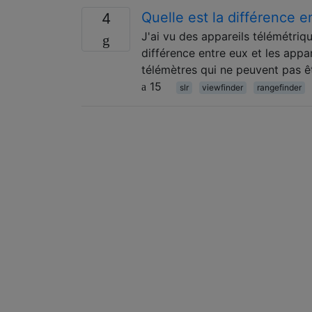
Quelle est la différence e
4
J'ai vu des appareils télémétriq
différence entre eux et les appar
télémètres qui ne peuvent pas êt
15
slr
viewfinder
rangefinder