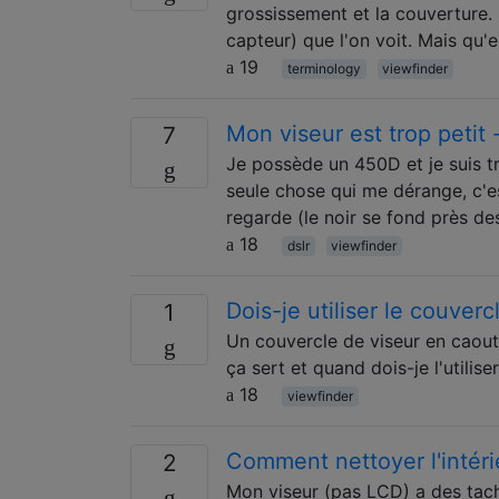
grossissement et la couverture. 
capteur) que l'on voit. Mais qu'
19
terminology
viewfinder
Mon viseur est trop petit 
7
Je possède un 450D et je suis trè
seule chose qui me dérange, c'est
regarde (le noir se fond près de
18
dslr
viewfinder
Dois-je utiliser le couver
1
Un couvercle de viseur en caout
ça sert et quand dois-je l'utiliser
18
viewfinder
Comment nettoyer l'intér
2
Mon viseur (pas LCD) a des tach