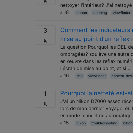
nettoyer l'intérieur? J'ai nettoyé
18
canon
cleaning
viewfinder
Comment les indicateurs r
3
mise au point d'un reflex
La question Pourquoi les DEL de
ombragées? soulève une autre q
en œuvre dans les reflex numériq
l'écran de mise au point, et si …
16
dslr
viewfinder
camera-desi
Pourquoi la netteté est-
1
J'ai un Nikon D7000 assez récent
lors de mon dernier voyage, où le
en mode manuel ou automatique. 
15
nikon
troubleshooting
niko