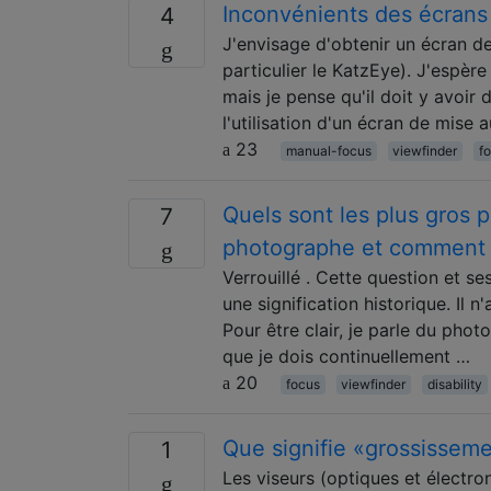
Inconvénients des écrans 
4
J'envisage d'obtenir un écran 
particulier le KatzEye). J'espèr
mais je pense qu'il doit y avoir
l'utilisation d'un écran de mise 
23
manual-focus
viewfinder
f
Quels sont les plus gros 
7
photographe et comment 
Verrouillé . Cette question et se
une signification historique. Il
Pour être clair, je parle du pho
que je dois continuellement …
20
focus
viewfinder
disability
Que signifie «grossisseme
1
Les viseurs (optiques et électro