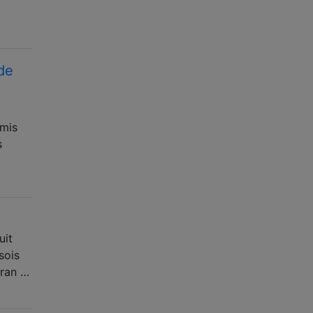
 de
 mis
s
uit
sois
cran …