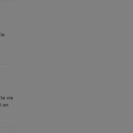
 la
te vie
l en