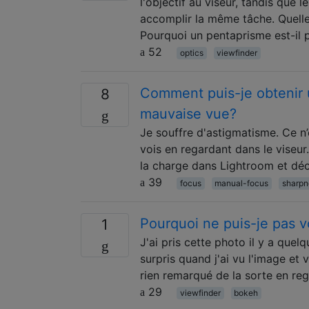
l'objectif au viseur, tandis que 
accomplir la même tâche. Quelle
Pourquoi un pentaprisme est-il 
52
optics
viewfinder
Comment puis-je obtenir 
8
mauvaise vue?
Je souffre d'astigmatisme. Ce n’
vois en regardant dans le viseu
la charge dans Lightroom et dé
39
focus
manual-focus
sharpn
Pourquoi ne puis-je pas v
1
J'ai pris cette photo il y a que
surpris quand j'ai vu l'image et 
rien remarqué de la sorte en reg
29
viewfinder
bokeh