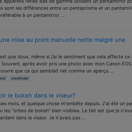
les appareils reflex bas de gamme utilisent un pentamirror p
s sont les différences entre un pentaprisme et un pentamir
préférable à un pentamirror …
une mise au point manuelle nette malgré une
est que doux, même si j’ai le sentiment que cela affecte ce 
r. Souvent, après avoir pris une photo avec mon Canon EOS 
couvre que ce qui semblait net comme un aperçu …
ess
viewfinder
oir le bokeh dans le viseur?
lques mois, et quelque chose m'embête depuis. J'ai été un p
vu les "orbes de bokeh" bien visibles. Le fait est que je n'ava
ardant dans le viseur. Je n'avais pas …