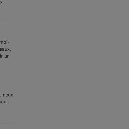
?
 moi-
veaux,
ir un
rumeux
pour