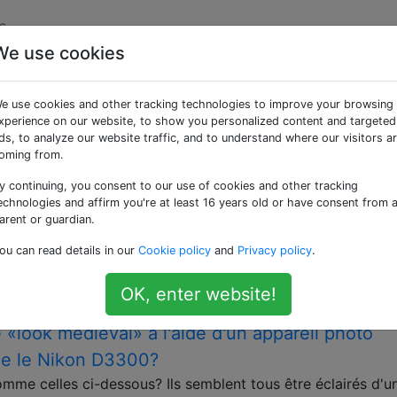
s
We use cookies
ées «reverse-engineer
e use cookies and other tracking technologies to improve your browsing
xperience on our website, to show you personalized content and targeted
guration et les techniques qui pourraient être utilisées po
ds, to analyze our website traffic, and to understand where our visitors a
oming from.
hoto avec silhouette et bokeh?
y continuing, you consent to our use of cookies and other tracking
 avec une silhouette et un bokeh à DSLR vs Mirrorless: la
echnologies and affirm you're at least 16 years old or have consent from 
ge . Les sujets sont aussi sombres que l’arrière-plan, il n’y
arent or guardian.
orme leur tête. Je sais que les cercles jaunes sont de petit
ou can read details in our
Cookie policy
and
Privacy policy
.
OK, enter website!
«look médiéval» à l'aide d'un appareil photo
e le Nikon D3300?
me celles ci-dessous? Ils semblent tous être éclairés d'u