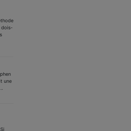
méthode
 dois-
s
ephen
it une
 …
 Si