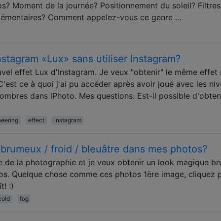
s? Moment de la journée? Positionnement du soleil? Filtres
plémentaires? Comment appelez-vous ce genre …
nstagram «Lux» sans utiliser Instagram?
uvel effet Lux d'Instagram. Je veux "obtenir" le même effet
'est ce à quoi j'ai pu accéder après avoir joué avec les ni
s ombres dans iPhoto. Mes questions: Est-il possible d'obten
neering
effect
instagram
brumeux / froid / bleuâtre dans mes photos?
e de la photographie et je veux obtenir un look magique b
otos. Quelque chose comme ces photos 1ère image, cliquez 
! :)
cold
fog