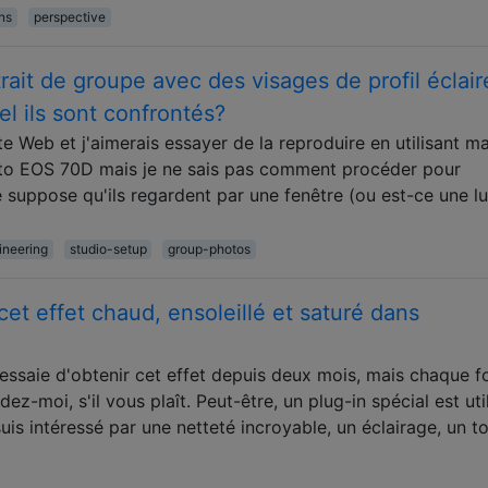
ons
perspective
it de groupe avec des visages de profil éclair
l ils sont confrontés?
te Web et j'aimerais essayer de la reproduire en utilisant m
hoto EOS 70D mais je ne sais pas comment procéder pour
e suppose qu'ils regardent par une fenêtre (ou est-ce une l
ineering
studio-setup
group-photos
et effet chaud, ensoleillé et saturé dans
J'essaie d'obtenir cet effet depuis deux mois, mais chaque f
z-moi, s'il vous plaît. Peut-être, un plug-in spécial est uti
uis intéressé par une netteté incroyable, un éclairage, un t