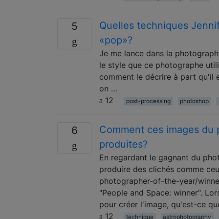
Quelles techniques Jennif
5
«pop»?
Je me lance dans la photograp
le style que ce photographe util
comment le décrire à part qu'il
on …
12
post-processing
photoshop
Comment ces images du ph
6
produites?
En regardant le gagnant du ph
produire des clichés comme ceu
photographer-of-the-year/winner
"People and Space: winner". Lorsq
pour créer l'image, qu'est-ce qu
12
technique
astrophotography