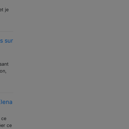
t je
s sur
osant
on,
Elena
 ce
éer ce