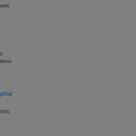
saie
et
vanoui
aphie
otos,