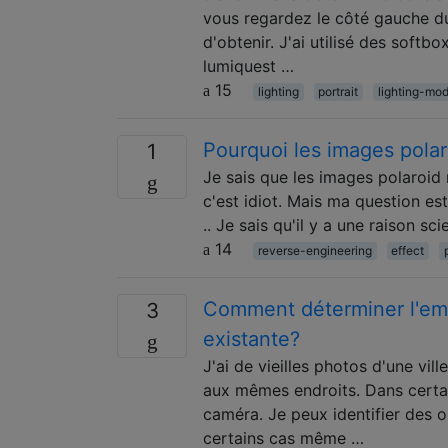
vous regardez le côté gauche du 
d'obtenir. J'ai utilisé des softb
lumiquest …
15
lighting
portrait
lighting-mod
Pourquoi les images polar
1
Je sais que les images polaroid
c'est idiot. Mais ma question es
.. Je sais qu'il y a une raison sci
14
reverse-engineering
effect
Comment déterminer l'emp
3
existante?
J'ai de vieilles photos d'une vil
aux mêmes endroits. Dans certain
caméra. Je peux identifier des ob
certains cas même …