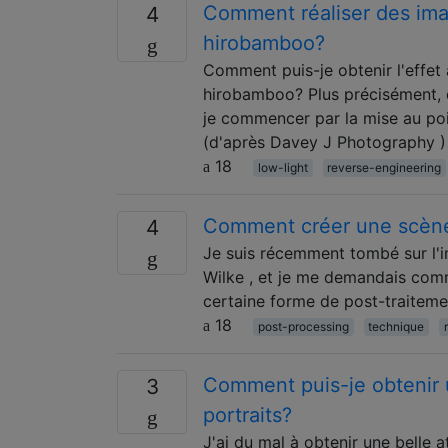
Comment réaliser des imag
4
hirobamboo?
Comment puis-je obtenir l'effet 
hirobamboo? Plus précisément, q
je commencer par la mise au poi
(d'après Davey J Photography ) F
18
low-light
reverse-engineering
Comment créer une scène 
4
Je suis récemment tombé sur l'
Wilke , et je me demandais comme
certaine forme de post-traitemen
18
post-processing
technique
Comment puis-je obtenir 
3
portraits?
J'ai du mal à obtenir une belle a