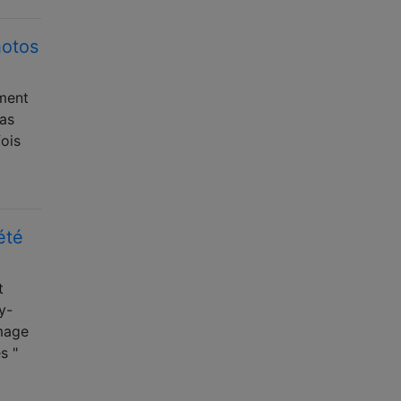
hotos
ment
pas
ois
été
t
y-
image
s "