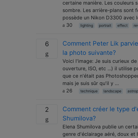
certaine manière. Les couleurs s
sombre. Les arrière-plans sont 
possède un Nikon D3300 avec le
30
lighting
portrait
effect
re
Comment Peter Lik parvient
6
la photo suivante?
Voici l'image: Je suis curieux de
ouverture, ISO, etc ...) il utili
que ce n'était pas Photoshopped
mais je suis sûr qu'il y …
26
technique
landscape
astro
Comment créer le type d'
2
Shumilova?
Elena Shumilova publie un cert
genre d'éclairage aéré, doux et