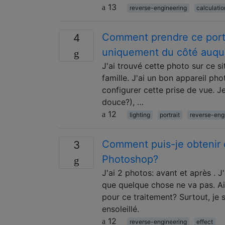
13
reverse-engineering
calculati
Comment prendre ce portra
4
uniquement du côté auque
J'ai trouvé cette photo sur ce si
famille. J'ai un bon appareil p
configurer cette prise de vue. J
douce?), …
12
lighting
portrait
reverse-eng
Comment puis-je obtenir c
3
Photoshop?
J'ai 2 photos: avant et après . 
que quelque chose ne va pas. Aide
pour ce traitement? Surtout, je s
ensoleillé.
12
reverse-engineering
effect