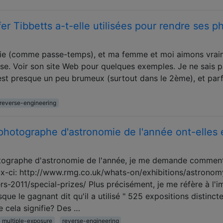
er Tibbetts a-t-elle utilisées pour rendre ses p
hie (comme passe-temps), et ma femme et moi aimons vrai
ise. Voir son site Web pour quelques exemples. Je ne sais 
 est presque un peu brumeux (surtout dans le 2ème), et parf
reverse-engineering
otographe d'astronomie de l'année ont-elles 
otographe d'astronomie de l'année, je me demande commen
x-ci: http://www.rmg.co.uk/whats-on/exhibitions/astronom
s-2011/special-prizes/ Plus précisément, je me réfère à l'
ue le gagnant dit qu'il a utilisé " 525 expositions distincte
e cela signifie? Des …
multiple-exposure
reverse-engineering