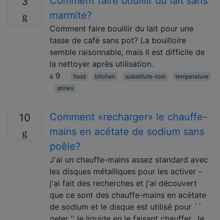
Comment faire bouillir du lait sans
3
marmite?
Comment faire bouillir du lait pour une
tasse de café sans pot? La bouilloire
semble raisonnable, mais il est difficile de
la nettoyer après utilisation.
9
food
kitchen
substitute-tool
temperature
drinks
Comment «recharger» le chauffe-
10
mains en acétate de sodium sans
poêle?
J'ai un chauffe-mains assez standard avec
les disques métalliques pour les activer -
j'ai fait des recherches et j'ai découvert
que ce sont des chauffe-mains en acétate
de sodium et le disque est utilisé pour ``
geler '' le liquide en le faisant chauffer. Je