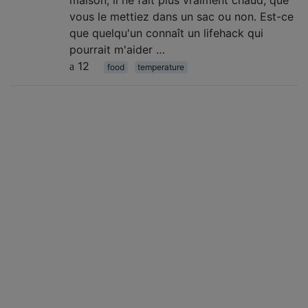
maison, il ne fait plus vraiment chaud, que
vous le mettiez dans un sac ou non. Est-ce
que quelqu'un connaît un lifehack qui
pourrait m'aider …
12
food
temperature