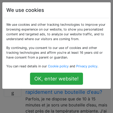
Astuces
Étiquettes
We use cookies
pour la vie
Account
de tous
We use cookies and other tracking technologies to improve your
les jours
browsing experience on our website, to show you personalized
content and targeted ads, to analyze our website traffic, and to
understand where our visitors are coming from.
Questions marquées
By continuing, you consent to our use of cookies and other
«temperature»
tracking technologies and affirm you're at least 16 years old or
have consent from a parent or guardian.
You can read details in our
Cookie policy
and
Privacy policy
.
Hacks liés au réchauffement ou au refroidissement de
personnes, d'endroits ou de choses.
OK, enter website!
Comment puis-je refroidir
6
rapidement une bouteille d'eau?
Parfois, je ne dispose que de 10 à 15
minutes et je sors une bouteille d’eau, mais
c’est près de la température ambiante. J'ai