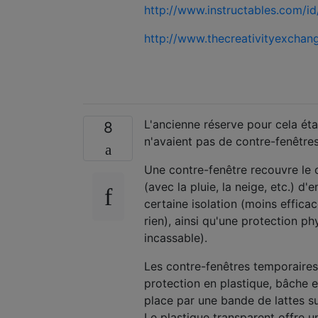
http://www.instructables.com/
http://www.thecreativityexchan
L'ancienne réserve pour cela ét
8
n'avaient pas de contre-fenêtre
Une contre-fenêtre recouvre le c
(avec la pluie, la neige, etc.) d'
certaine isolation (moins effic
rien), ainsi qu'une protection p
incassable).
Les contre-fenêtres temporaires 
protection en plastique, bâche en
place par une bande de lattes su
Le plastique transparent offre un