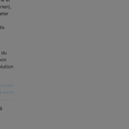
rien),
eter
Ils
 du
bon
lution
eiss Ikon
source
 à