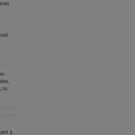
erait
vail
en
ées,
 ils
it prince
source
çant à