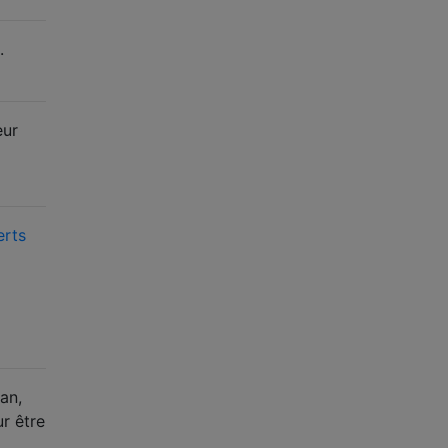
.
eur
erts
an,
r être