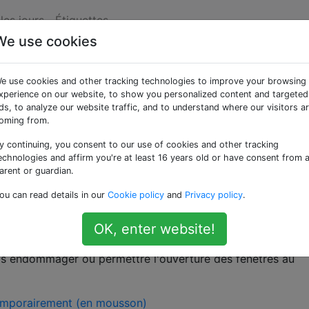
les jours
Étiquettes
We use cookies
 rentable d'éliminer le
e use cookies and other tracking technologies to improve your browsing
 par les fenêtres?
xperience on our website, to show you personalized content and targeted
ds, to analyze our website traffic, and to understand where our visitors a
oming from.
y continuing, you consent to our use of cookies and other tracking
misphère Nord, on peut sentir l'air froid près des fenêtres
echnologies and affirm you're at least 16 years old or have consent from 
uire la quantité de chaleur perdue par les fenêtres?
arent or guardian.
ou can read details in our
Cookie policy
and
Privacy policy
.
à 100 $ pour plusieurs fenêtres
OK, enter website!
a lumière
pas endommager ou permettre l'ouverture des fenêtres au
temporairement (en mousson)