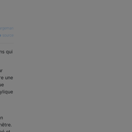
argeman
source
ns qui
ur
fre une
ue
ylique
en
nêtre.
né et