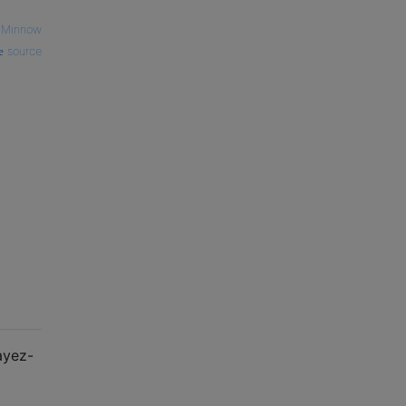
—
Minnow
source
ayez-