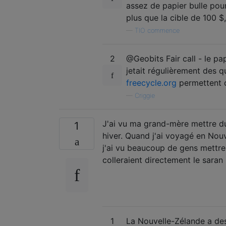
assez de papier bulle pour
plus que la cible de 100 $
—
TIO commence
2
@Geobits Fair call - le pap
jetait régulièrement des
freecycle.org
permettent
—
Criggie
J'ai vu ma grand-mère mettre du 
1
hiver. Quand j'ai voyagé en Nou
j'ai vu beaucoup de gens mettre 
colleraient directement le saran 
1
La Nouvelle-Zélande a de