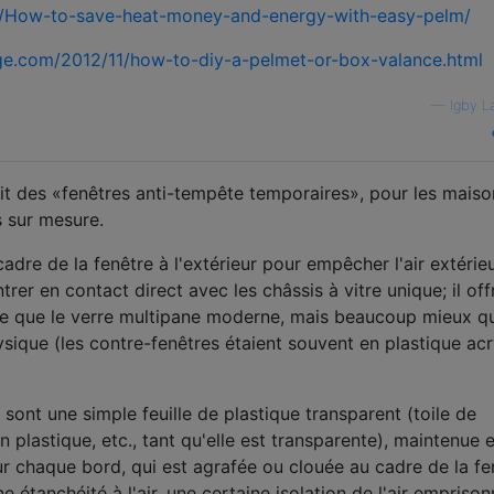
id/How-to-save-heat-money-and-energy-with-easy-pelm/
ge.com/2012/11/how-to-diy-a-pelmet-or-box-valance.html
—
Igby L
ait des «fenêtres anti-tempête temporaires», pour les maiso
s sur mesure.
adre de la fenêtre à l'extérieur pour empêcher l'air extérie
entrer en contact direct avec les châssis à vitre unique; il of
ace que le verre multipane moderne, mais beaucoup mieux q
hysique (les contre-fenêtres étaient souvent en plastique acr
sont une simple feuille de plastique transparent (toile de
 plastique, etc., tant qu'elle est transparente), maintenue 
r chaque bord, qui est agrafée ou clouée au cadre de la fe
e étanchéité à l'air, une certaine isolation de l'air emprison