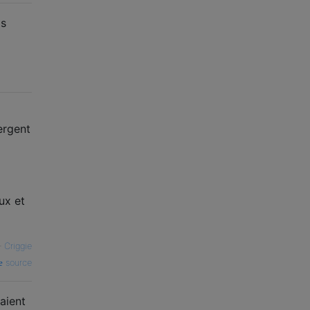
as
ergent
ux et
—
Criggie
source
aient