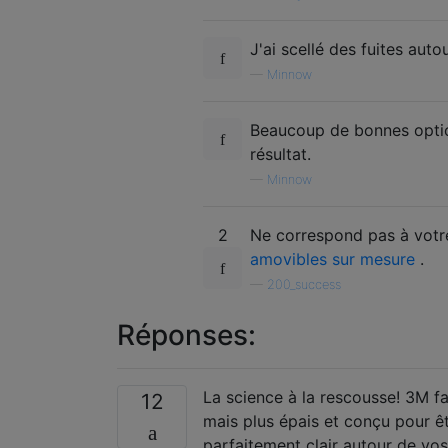
J'ai scellé des fuites auto
—
Minnow
Beaucoup de bonnes option
résultat.
—
Minnow
2
Ne correspond pas à votr
amovibles sur mesure
.
—
200_success
Réponses:
La science à la rescousse! 3M f
12
mais plus épais et conçu pour êt
parfaitement clair autour de vos