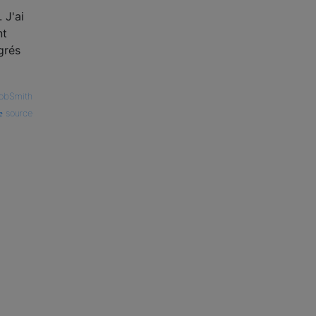
 J'ai
nt
grés
obSmith
source