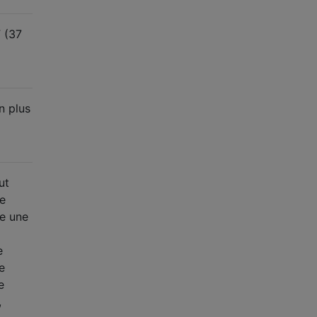
F (37
n plus
ut
ne
me une
e
e
e
,