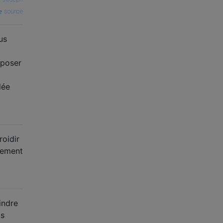
source
us
eposer
lée
oidir
pement
indre
as