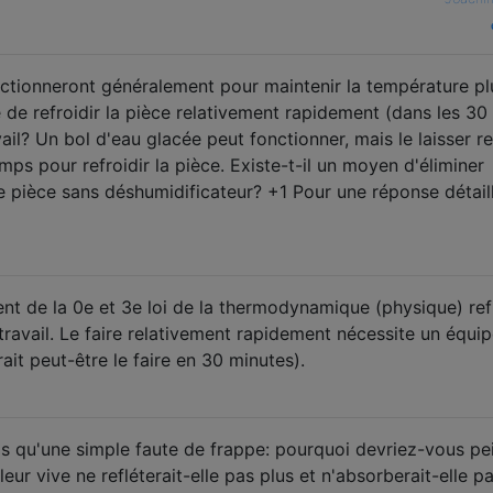
nctionneront généralement pour maintenir la température pl
e de refroidir la pièce relativement rapidement (dans les 30
ail? Un bol d'eau glacée peut fonctionner, mais le laisser r
ps pour refroidir la pièce. Existe-t-il un moyen d'éliminer
ne pièce sans déshumidificateur? +1 Pour une réponse détail
 de la 0e et 3e loi de la thermodynamique (physique) refr
travail. Le faire relativement rapidement nécessite un équi
ait peut-être le faire en 30 minutes).
as qu'une simple faute de frappe: pourquoi devriez-vous pe
eur vive ne refléterait-elle pas plus et n'absorberait-elle p