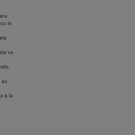
era
 ou le
ela
ela va
isés,
 au
a à la
t