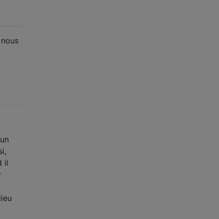
 nous
 un
i,
 il
r
lieu