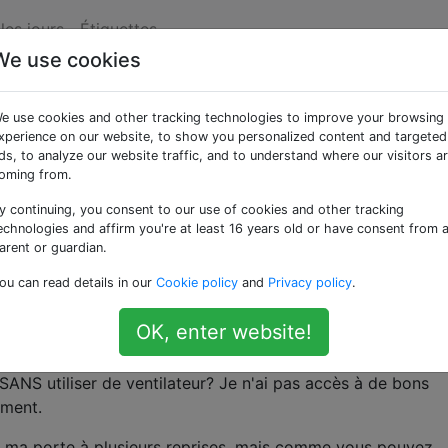
les jours
Étiquettes
We use cookies
ir rapidement une piè
e use cookies and other tracking technologies to improve your browsing
xperience on our website, to show you personalized content and targeted
ds, to analyze our website traffic, and to understand where our visitors a
oming from.
y continuing, you consent to our use of cookies and other tracking
de l'hiver au Canada, mais ma chambre est toujours étouffa
echnologies and affirm you're at least 16 years old or have consent from 
 part, j'ai deux ordinateurs (dont l'un fonctionne générale
arent or guardian.
de chaleur. Une autre chose est que je n'ai pas trouvé de
ou can read details in our
Cookie policy
and
Privacy policy
.
 de la fournaise dans ma chambre, et lorsque la fournaise 
rnière raison pour laquelle ma chambre est si chaude est qu'
OK, enter website!
r.
NS utiliser de ventilateur? Je n'ai pas accès à de bons
oment.
er ma porte à plusieurs reprises, mais comme vous pouvez