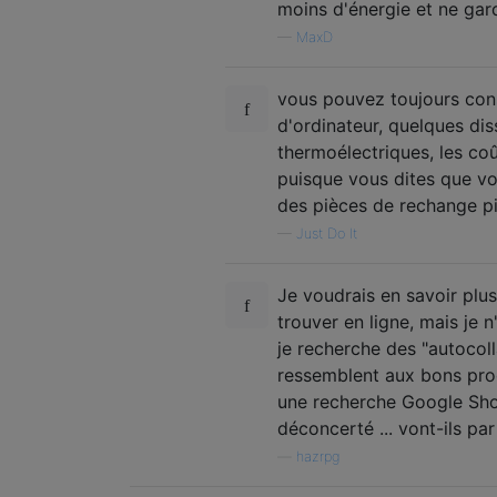
moins d'énergie et ne gard
—
MaxD
vous pouvez toujours const
d'ordinateur, quelques di
thermoélectriques, les co
puisque vous dites que v
des pièces de rechange pi
—
Just Do It
Je voudrais en savoir plus
trouver en ligne, mais je 
je recherche des "autocol
ressemblent aux bons prod
une recherche Google Shopp
déconcerté ... vont-ils pa
—
hazrpg