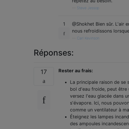
répétez au besoin.
—
Steve Jessop
1
@Shokhet Bien sûr. L'air 
nous refroidissons lorsque
—
Carl Kevinson
Réponses:
Rester au frais:
17
La principale raison de se 
bol d'eau froide, peut être 
versez l'eau glacée dans un
s'évapore. Ici, nous pouvons
comme un ventilateur à mai
Éteignez les lampes incan
des ampoules incandescent