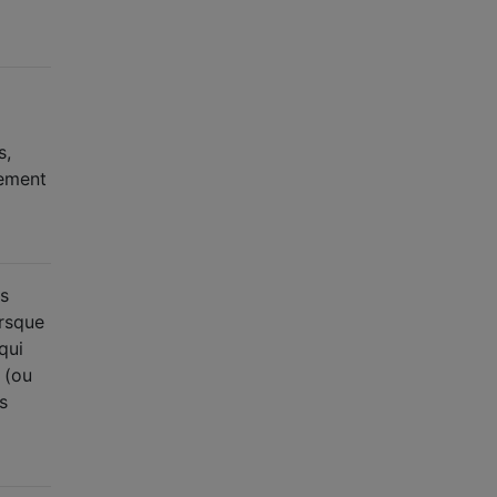
s,
lement
es
orsque
qui
 (ou
s