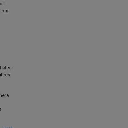
'il
veux,
chaleur
ntées
chera
a
n Joseph