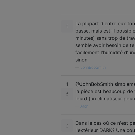
La plupart d'entre eux fo
basse, mais est-il possibl
minutes) sans trop de trav
semble avoir besoin de tem
facilement l'humidité d'u
sinon.
—
JohnBobSmith
1
@JohnBobSmith simplement
la pièce est beaucoup de 
lourd (un climatiseur pourr
—
Aron
Dans le cas où ce n'est p
l'extérieur DARK? Une coul