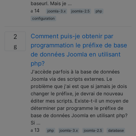
baseurl. Mais je …
14
joomla-3.x
joomla-2.5
php
configuration
Comment puis-je obtenir par
2
programmation le préfixe de base
de données Joomla en utilisant
php?
J'accède parfois à la base de données
Joomla via des scripts externes. Le
problème que j'ai est que si jamais je dois
changer le préfixe, je devrai de nouveau
éditer mes scripts. Existe-t-il un moyen de
déterminer par programme le préfixe de
base de données Joomla en utilisant php?
Si …
13
php
joomla-3.x
joomla-2.5
database