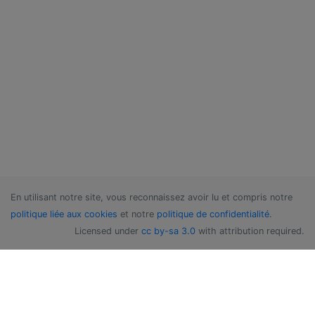
En utilisant notre site, vous reconnaissez avoir lu et compris notre
politique liée aux cookies
et notre
politique de confidentialité
.
Licensed under
cc by-sa 3.0
with attribution required.