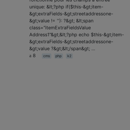
unique: &lt;?php if($this-&gt;item-
&gt;extraFields-&gt;streetaddressone-
&gt;value != ''): ?&gt; &lt;span
class="itemExtraFieldsValue
Address1"&gt;&lt;?php echo $this-&gt;item-
&gt;extraFields-&gt;streetaddressone-
&gt;value ?&gt;&lt;/span&gt; …
8
cms
php
k2