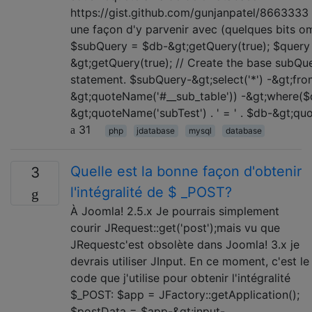
https://gist.github.com/gunjanpatel/8663333 i
une façon d'y parvenir avec (quelques bits om
$subQuery = $db-&gt;getQuery(true); $query
&gt;getQuery(true); // Create the base subQue
statement. $subQuery-&gt;select('*') -&gt;fr
&gt;quoteName('#__sub_table')) -&gt;where($
&gt;quoteName('subTest') . ' = ' . $db-&gt;quot
31
php
jdatabase
mysql
database
Quelle est la bonne façon d'obtenir
3
l'intégralité de $ _POST?
À Joomla! 2.5.x Je pourrais simplement
courir JRequest::get('post');mais vu que
JRequestc'est obsolète dans Joomla! 3.x je
devrais utiliser JInput. En ce moment, c'est le
code que j'utilise pour obtenir l'intégralité
$_POST: $app = JFactory::getApplication();
$postData = $app-&gt;input-