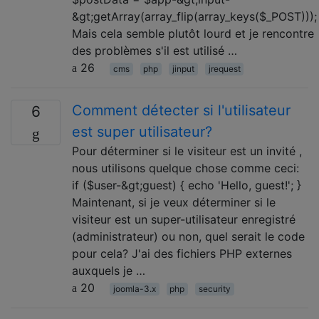
&gt;getArray(array_flip(array_keys($_POST)));
Mais cela semble plutôt lourd et je rencontre
des problèmes s'il est utilisé …
26
cms
php
jinput
jrequest
Comment détecter si l'utilisateur
6
est super utilisateur?
Pour déterminer si le visiteur est un invité ,
nous utilisons quelque chose comme ceci:
if ($user-&gt;guest) { echo 'Hello, guest!'; }
Maintenant, si je veux déterminer si le
visiteur est un super-utilisateur enregistré
(administrateur) ou non, quel serait le code
pour cela? J'ai des fichiers PHP externes
auxquels je …
20
joomla-3.x
php
security