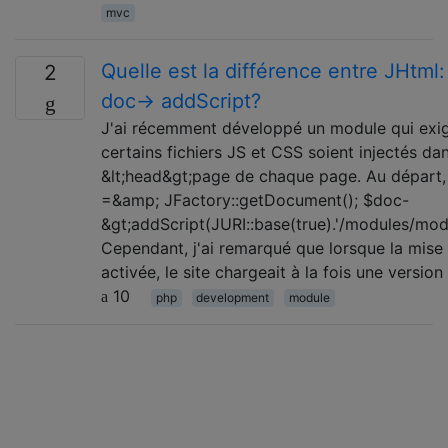
mvc
Quelle est la différence entre JHtml: 
2
doc-> addScript?
J'ai récemment développé un module qui exig
certains fichiers JS et CSS soient injectés dan
&lt;head&gt;page de chaque page. Au départ, j
=&amp; JFactory::getDocument(); $doc-
&gt;addScript(JURI::base(true).'/modules/mod_
Cependant, j'ai remarqué que lorsque la mise 
activée, le site chargeait à la fois une versio
10
php
development
module