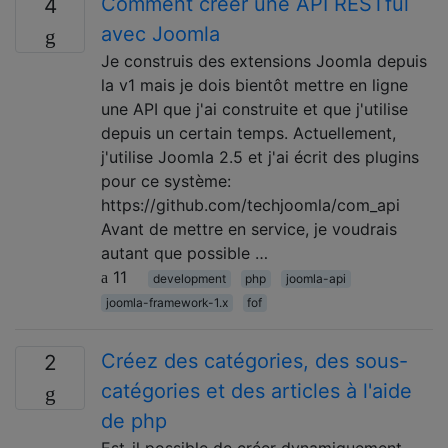
Comment créer une API RESTful
4
avec Joomla
Je construis des extensions Joomla depuis
la v1 mais je dois bientôt mettre en ligne
une API que j'ai construite et que j'utilise
depuis un certain temps. Actuellement,
j'utilise Joomla 2.5 et j'ai écrit des plugins
pour ce système:
https://github.com/techjoomla/com_api
Avant de mettre en service, je voudrais
autant que possible …
11
development
php
joomla-api
joomla-framework-1.x
fof
Créez des catégories, des sous-
2
catégories et des articles à l'aide
de php
Est-il possible de créer dynamiquement