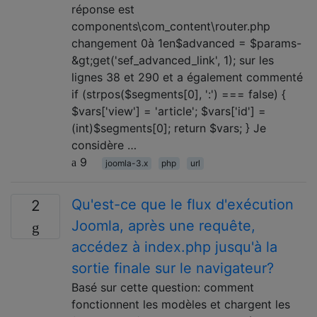
réponse est
components\com_content\router.php
changement 0à 1en$advanced = $params-
&gt;get('sef_advanced_link', 1); sur les
lignes 38 et 290 et a également commenté
if (strpos($segments[0], ':') === false) {
$vars['view'] = 'article'; $vars['id'] =
(int)$segments[0]; return $vars; } Je
considère …
9
joomla-3.x
php
url
Qu'est-ce que le flux d'exécution
2
Joomla, après une requête,
accédez à index.php jusqu'à la
sortie finale sur le navigateur?
Basé sur cette question: comment
fonctionnent les modèles et chargent les