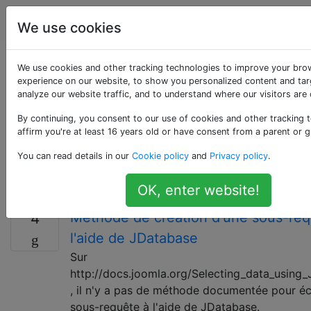
Joomla
Étiquettes
Account
We use cookies
Questions marquées
We use cookies and other tracking technologies to improve your bro
experience on our website, to show you personalized content and tar
analyze our website traffic, and to understand where our visitors are
«php»
By continuing, you consent to our use of cookies and other tracking 
affirm you're at least 16 years old or have consent from a parent or g
PHP est un langage de script côté serveur conçu pour
le développement Web, mais également utilisé comme
You can read details in our
Cookie policy
and
Privacy policy
.
langage de programmation à usage général. Joomla
est basé sur PHP.
OK, enter website!
Méthode de création d'une sous-req
4
l'aide de JDatabase
Sur
http://docs.joomla.org/Selecting_data_using
, il n'y a pas de méthode documentée pour éc
sous-requête à l'aide de JDatabase.