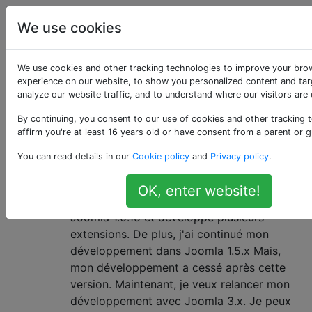
Joomla
Étiquettes
Account
We use cookies
Questions marquées
We use cookies and other tracking technologies to improve your bro
experience on our website, to show you personalized content and tar
analyze our website traffic, and to understand where our visitors are
«module»
By continuing, you consent to our use of cookies and other tracking 
affirm you're at least 16 years old or have consent from a parent or g
Tutoriel de développement
4
You can read details in our
Cookie policy
and
Privacy policy
.
d'extension Joomla 3.x pour un
développeur débutant
OK, enter website!
J'ai beaucoup travaillé dans la version
Joomla 1.0.15 et développé plusieurs
extensions. De plus, j'ai continué mon
développement dans Joomla 1.5.x Mais,
mon développement a cessé après cette
version. Maintenant, je veux relancer mon
développement avec Joomla 3.x. Je peux