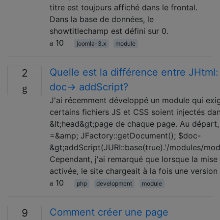
titre est toujours affiché dans le frontal.
Dans la base de données, le
showtitlechamp est défini sur 0.
10
joomla-3.x
module
Quelle est la différence entre JHtml: 
2
doc-> addScript?
J'ai récemment développé un module qui exig
certains fichiers JS et CSS soient injectés dan
&lt;head&gt;page de chaque page. Au départ, j
=&amp; JFactory::getDocument(); $doc-
&gt;addScript(JURI::base(true).'/modules/mod_
Cependant, j'ai remarqué que lorsque la mise 
activée, le site chargeait à la fois une versio
10
php
development
module
Comment créer une page
9