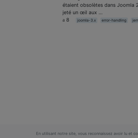
étaient obsolètes dans Joomla 2.5
jeté un œil aux …
8
joomla-3.x
error-handling
jer
En utilisant notre site, vous reconnaissez avoir lu et 