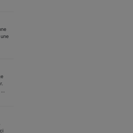
nne
r une
…
ge
r.
r …
s
ci