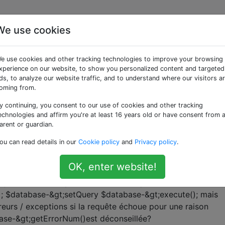
We use cookies
ées «error-handling»
e use cookies and other tracking technologies to improve your browsing
xperience on our website, to show you personalized content and targeted
 de gérer les exceptions?
ds, to analyze our website traffic, and to understand where our visitors a
oming from.
 encore de nombreux appels comme celui-ci: // Check for e
'Errors'))) { JError::raiseError(500, implode("\n", $errors));
y continuing, you consent to our use of cookies and other tracking
e depuis la version 12.1 de la plateforme. Alors, comment doi
echnologies and affirm you're at least 16 years old or have consent from 
arent or guardian.
dard.
ou can read details in our
Cookie policy
and
Privacy policy
.
OK, enter website!
n / erreur dans une transaction de base de don
ns joomla 2.5 et 3 pour exécuter la requête de base de donn
; $database-&gt;setQuery $database-&gt;execute(); mais
reurs / exceptions si la requête échoue pour une raison
se-&gt;getErrorNum()est déconseillée?