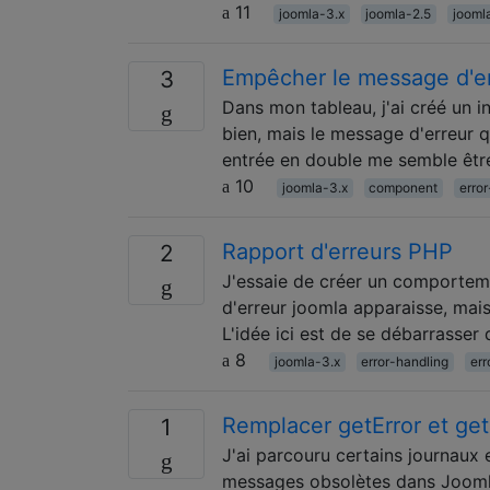
11
joomla-3.x
joomla-2.5
jooml
Empêcher le message d'er
3
Dans mon tableau, j'ai créé un i
bien, mais le message d'erreur qu
entrée en double me semble être
10
joomla-3.x
component
erro
Rapport d'erreurs PHP
2
J'essaie de créer un comportemen
d'erreur joomla apparaisse, mais 
L'idée ici est de se débarrasser 
8
joomla-3.x
error-handling
err
Remplacer getError et get
1
J'ai parcouru certains journaux e
messages obsolètes dans Joomla