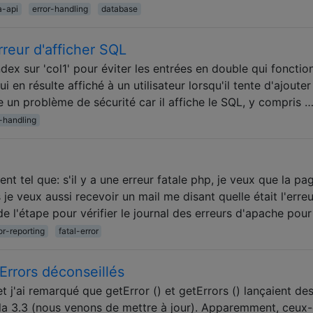
a-api
error-handling
database
reur d'afficher SQL
ndex sur 'col1' pour éviter les entrées en double qui fonctio
i en résulte affiché à un utilisateur lorsqu'il tente d'ajoute
 un problème de sécurité car il affiche le SQL, y compris 
r-handling
t tel que: s'il y a une erreur fatale php, je veux que la pa
je veux aussi recevoir un mail me disant quelle était l'erreu
de l'étape pour vérifier le journal des erreurs d'apache pou
or-reporting
fatal-error
Errors déconseillés
t j'ai remarqué que getError () et getErrors () lançaient de
 3.3 (nous venons de mettre à jour). Apparemment, ceux-