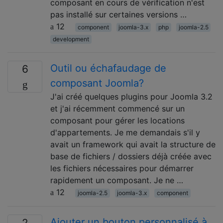
composant en cours de vérification n'est
pas installé sur certaines versions …
12
component
joomla-3.x
php
joomla-2.5
development
Outil ou échafaudage de
6
composant Joomla?
J'ai créé quelques plugins pour Joomla 3.2
et j'ai récemment commencé sur un
composant pour gérer les locations
d'appartements. Je me demandais s'il y
avait un framework qui avait la structure de
base de fichiers / dossiers déjà créée avec
les fichiers nécessaires pour démarrer
rapidement un composant. Je ne …
12
joomla-2.5
joomla-3.x
component
Ajouter un bouton personnalisé à
2