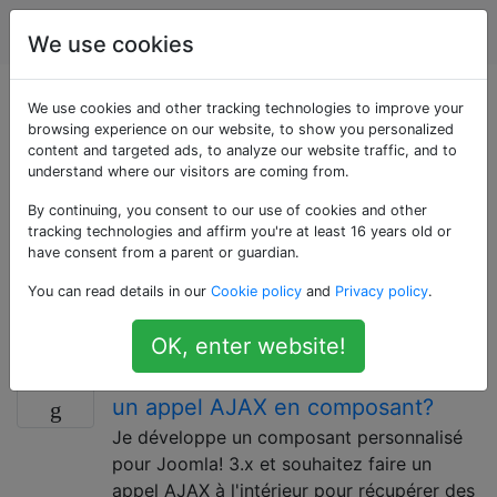
Joomla
Étiquettes
Account
We use cookies
Questions marquées
We use cookies and other tracking technologies to improve your
browsing experience on our website, to show you personalized
content and targeted ads, to analyze our website traffic, and to
«component»
understand where our visitors are coming from.
By continuing, you consent to our use of cookies and other
Les composants sont les principales unités
tracking technologies and affirm you're at least 16 years old or
fonctionnelles de Joomla !; ils peuvent être considérés
have consent from a parent or guardian.
comme des mini-applications. Une analogie simple
You can read details in our
Cookie policy
and
Privacy policy
.
serait que Joomla! est le système d'exploitation et les
composants sont des applications de bureau.
OK, enter website!
Quelle est la bonne façon de faire
6
un appel AJAX en composant?
Je développe un composant personnalisé
pour Joomla! 3.x et souhaitez faire un
appel AJAX à l'intérieur pour récupérer des