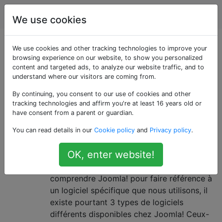
Joomla
Étiquettes
Account
We use cookies
Questions marquées
We use cookies and other tracking technologies to improve your
browsing experience on our website, to show you personalized
content and targeted ads, to analyze our website traffic, and to
«joomla-framework-
understand where our visitors are coming from.
1.x»
By continuing, you consent to our use of cookies and other
tracking technologies and affirm you're at least 16 years old or
have consent from a parent or guardian.
Quelles sont les différences entre
2
You can read details in our
Cookie policy
and
Privacy policy
.
le Joomla! CMS, le Joomla!
Plateforme et Joomla! Cadre?
OK, enter website!
Beaucoup d'entre nous ont fini par
comprendre Joomla! pour faire référence à
un logiciel spécifique que nous utilisons, il
existe pourtant 3 types de logiciels
différents disponibles chez Joomla! Ceux-