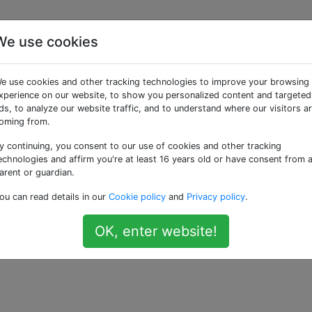
We use cookies
ées «form»
e use cookies and other tracking technologies to improve your browsing
xperience on our website, to show you personalized content and targeted
 champs personnalisés dans les composants
ds, to analyze our website traffic, and to understand where our visitors a
oming from.
 simple à chaque élément #__content, et j'ai suivi très
y continuing, you consent to our use of cookies and other tracking
echnologies and affirm you're at least 16 years old or have consent from 
 l' ajout de champs personnalisés aux composants principau
arent or guardian.
t". J'ai maintenant un plugin installable qui inclut avec su
e d'édition de l'élément …
ou can read details in our
Cookie policy
and
Privacy policy
.
in
form
custom-action
OK, enter website!