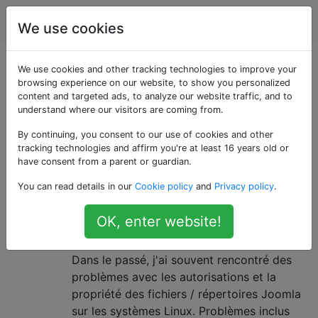
Joomla
Étiquettes
Account
We use cookies
Questions marquées
We use cookies and other tracking technologies to improve your
browsing experience on our website, to show you personalized
content and targeted ads, to analyze our website traffic, and to
«recommended-
understand where our visitors are coming from.
practices»
By continuing, you consent to our use of cookies and other
tracking technologies and affirm you're at least 16 years old or
have consent from a parent or guardian.
Pratiques recommandées
8
You can read details in our
Cookie policy
and
Privacy policy
.
concernant les autorisations et la
propriété des fichiers / répertoires
OK, enter website!
Joomla sur les systèmes Linux?
Dans le passé, j'ai souvent rencontré des
problèmes avec les autorisations et la
propriété des fichiers / répertoires Joomla
sur les systèmes Linux. Problèmes inclus