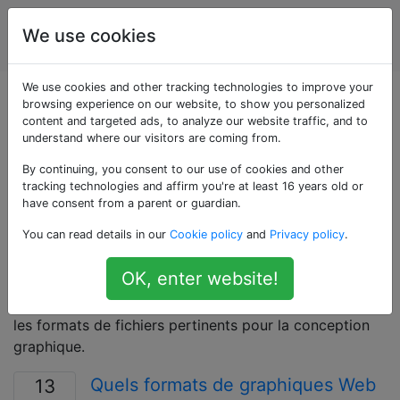
Conception
Étiquettes
We use cookies
Account
graphique
We use cookies and other tracking technologies to improve your
Questions marquées
browsing experience on our website, to show you personalized
content and targeted ads, to analyze our website traffic, and to
understand where our visitors are coming from.
«image-format»
By continuing, you consent to our use of cookies and other
tracking technologies and affirm you're at least 16 years old or
Questions sur les formats de fichier image, un moyen
have consent from a parent or guardian.
standardisé d'organisation et de stockage des images
You can read details in our
Cookie policy
and
Privacy policy
.
numériques. Les fichiers image sont composés de
données pixel ou vectorielles (géométriques). Les
OK, enter website!
formats d'image courants incluent JPEG, PNG, GIF,
TIFF, EPS, SVG et bien d'autres. Renseignez-vous sur
les formats de fichiers pertinents pour la conception
graphique.
Quels formats de graphiques Web
13