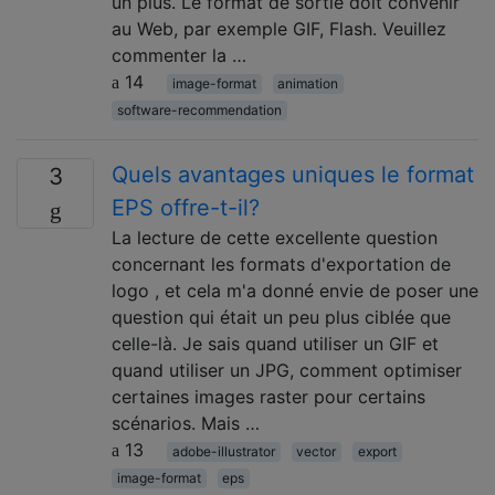
un plus. Le format de sortie doit convenir
au Web, par exemple GIF, Flash. Veuillez
commenter la …
14
image-format
animation
software-recommendation
Quels avantages uniques le format
3
EPS offre-t-il?
La lecture de cette excellente question
concernant les formats d'exportation de
logo , et cela m'a donné envie de poser une
question qui était un peu plus ciblée que
celle-là. Je sais quand utiliser un GIF et
quand utiliser un JPG, comment optimiser
certaines images raster pour certains
scénarios. Mais …
13
adobe-illustrator
vector
export
image-format
eps