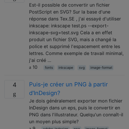
Est-il possible de convertir un fichier
PostScript en SVG? Sur la base d'une
réponse dans Tex.SE , j'ai essayé d'utiliser
inkscape: inkscape test.ps --export-
inkscape-svg=test.svg Cela a en effet
produit un fichier SVG, mais a changé la
police et supprimé l'espacement entre les
lettres. Comme exemple de travail minimal,
j'ai créé …
10
fonts
inkscape
svg
image-format
Puis-je créer un PNG à partir
4
d'InDesign?
Je dois généralement exporter mon fichier
InDesign dans un eps, puis le convertir en
PNG dans l'illustrateur. Quelqu'un connaît-il
un moyen plus simple?
9
adobe-indesign
png
image-format