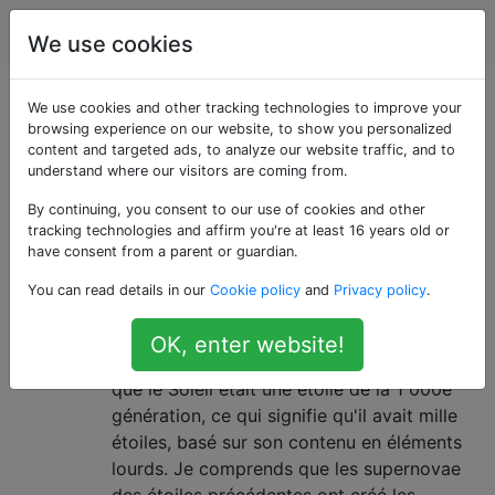
Astronomie
Étiquettes
Account
We use cookies
Questions marquées
We use cookies and other tracking technologies to improve your
browsing experience on our website, to show you personalized
content and targeted ads, to analyze our website traffic, and to
«stellar-evolution»
understand where our visitors are coming from.
By continuing, you consent to our use of cookies and other
Questions liées à l'évolution des étoiles.
tracking technologies and affirm you're at least 16 years old or
have consent from a parent or guardian.
Comment peut-il y avoir 1 000
1
You can read details in our
Cookie policy
and
Privacy policy
.
ancêtres stellaires avant notre
Soleil?
OK, enter website!
J'ai récemment entendu de sources * dire
que le Soleil était une étoile de la 1 000e
génération, ce qui signifie qu'il avait mille
étoiles, basé sur son contenu en éléments
lourds. Je comprends que les supernovae
des étoiles précédentes ont créé les