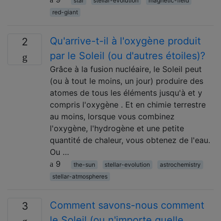
star
stellar-evolution
magnetic-field
red-giant
Qu'arrive-t-il à l'oxygène produit
2
par le Soleil (ou d'autres étoiles)?
Grâce à la fusion nucléaire, le Soleil peut
(ou à tout le moins, un jour) produire des
atomes de tous les éléments jusqu'à et y
compris l'oxygène . Et en chimie terrestre
au moins, lorsque vous combinez
l'oxygène, l'hydrogène et une petite
quantité de chaleur, vous obtenez de l'eau.
Ou …
9
the-sun
stellar-evolution
astrochemistry
stellar-atmospheres
Comment savons-nous comment
3
le Soleil (ou n'importe quelle