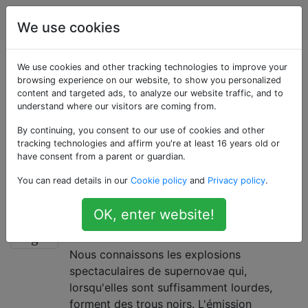
Astronomie
Étiquettes
Account
We use cookies
Questions marquées
We use cookies and other tracking technologies to improve your
browsing experience on our website, to show you personalized
content and targeted ads, to analyze our website traffic, and to
«astrophysics»
understand where our visitors are coming from.
By continuing, you consent to our use of cookies and other
Questions impliquant la physique de l'univers, en
tracking technologies and affirm you're at least 16 years old or
particulier la nature des objets astronomiques, des
have consent from a parent or guardian.
champs d'énergie et / ou des régions, plutôt que leurs
You can read details in our
Cookie policy
and
Privacy policy
.
positions ou mouvements dans l'espace.
OK, enter website!
Comment une étoile à neutrons
2
s'effondre-t-elle dans un trou noir?
Nous connaissons les explosions
spectaculaires de supernovae qui,
lorsqu'elles sont suffisamment lourdes,
forment des trous noirs. L'émission