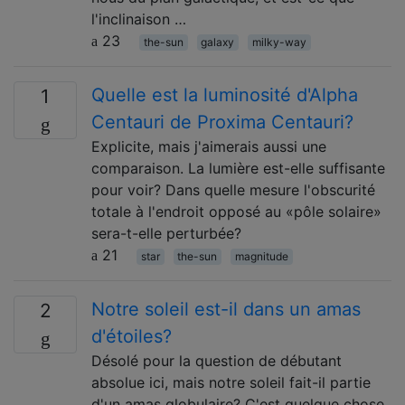
l'inclinaison …
23
the-sun
galaxy
milky-way
Quelle est la luminosité d'Alpha
1
Centauri de Proxima Centauri?
Explicite, mais j'aimerais aussi une
comparaison. La lumière est-elle suffisante
pour voir? Dans quelle mesure l'obscurité
totale à l'endroit opposé au «pôle solaire»
sera-t-elle perturbée?
21
star
the-sun
magnitude
Notre soleil est-il dans un amas
2
d'étoiles?
Désolé pour la question de débutant
absolue ici, mais notre soleil fait-il partie
d'un amas globulaire? C'est quelque chose