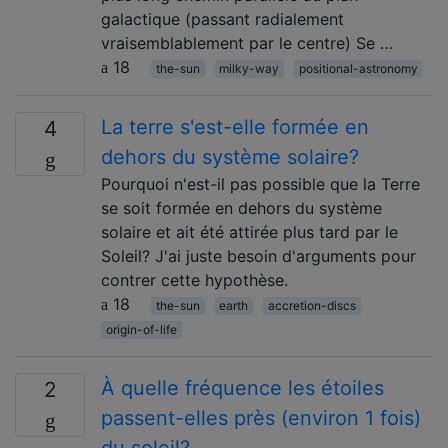
galactique (passant radialement
vraisemblablement par le centre) Se …
18
the-sun
milky-way
positional-astronomy
La terre s'est-elle formée en
4
dehors du système solaire?
Pourquoi n'est-il pas possible que la Terre
se soit formée en dehors du système
solaire et ait été attirée plus tard par le
Soleil? J'ai juste besoin d'arguments pour
contrer cette hypothèse.
18
the-sun
earth
accretion-discs
origin-of-life
À quelle fréquence les étoiles
2
passent-elles près (environ 1 fois)
du soleil?