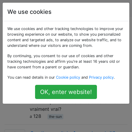
Astronomie
Étiquettes
Account
We use cookies
Questions marquées
We use cookies and other tracking technologies to improve your
browsing experience on our website, to show you personalized
content and targeted ads, to analyze our website traffic, and to
«the-sun»
understand where our visitors are coming from.
By continuing, you consent to our use of cookies and other
Questions concernant l'étoile la plus proche de la
tracking technologies and affirm you're at least 16 years old or
Terre, au centre du système solaire.
have consent from a parent or guardian.
Combien d'or y a-t-il dans notre
2
You can read details in our
Cookie policy
and
Privacy policy
.
soleil?
OK, enter website!
XKCD 1944 affirme qu'il y a "plus d'or dans
le soleil que d'eau dans les océans". Est-ce
vraiment vrai?
128
the-sun