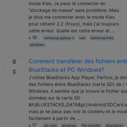
mode Kies. Je peux le connecter en
"stockage de masse" sans problème. Mais
je dois me connecter avec le mode Kies
pour obtenir 2.2 (froyo), mais j'ai toujours
cette erreur. Quelle est cette erreur et …
18
samsung-galaxy-s
usb
samsung-kies
windows
Comment transférer des fichiers ent
8
BlueStacks et PC Windows?
J'utilise BlueStacks App Player. Parfois, je doi
des fichiers entre BlueStacks (carte SD) de /
Windows. Il semble que je trouve le fichier qu
données sur la carte SD
&lt;BLUESTACKS_DATA&gt;/Android/SDCard.sp
mais je ne peux pas voir le contenu et le modi
facilement à partir de …
17
sd-card
windows
file-transfer
bluestacks