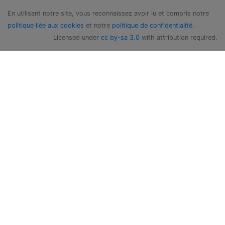
En utilisant notre site, vous reconnaissez avoir lu et compris notre
politique liée aux cookies
et notre
politique de confidentialité
.
Licensed under
cc by-sa 3.0
with attribution required.