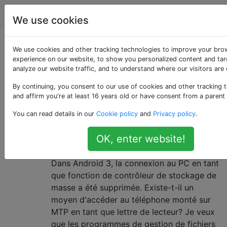
Android
Étiquettes
Account
We use cookies
Questions marquées
We use cookies and other tracking technologies to improve your bro
experience on our website, to show you personalized content and tar
analyze our website traffic, and to understand where our visitors are
«windows»
By continuing, you consent to our use of cookies and other tracking 
and affirm you're at least 16 years old or have consent from a parent
Microsoft Windows est une série de systèmes
d'exploitation de Microsoft.
You can read details in our
Cookie policy
and
Privacy policy
.
Lettre de lecteur pour la
10
OK, enter website!
connexion MTP sous Windows
Dans Android 3, la connexion au PC en tant
que fonction de contrôleur de stockage de
masse a été supprimée. Existe-t-il un
moyen d'accéder au téléphone monté sur
MTP en tant que lettre de lecteur? Je veux
que les programmes de gestion de fichiers