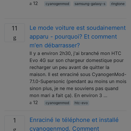
12
cyanogenmod
samsung-galaxy-s
ringtone
Le mode voiture est soudainement
11
apparu - pourquoi? Et comment
m'en débarrasser?
Il y a environ 2h30, j'ai branché mon HTC
Evo 4G sur son chargeur domestique pour
recharger un peu avant de quitter la
maison. Il est enraciné sous CyanogenMod-
7.1.0-Supersonic (pendant au moins un mois
sinon plus, je ne me souviens pas quand
mon mari a fait ça). En environ 3 …
12
cyanogenmod
htc-evo
Enraciné le téléphone et installé
1
cyanogenmod. Comment