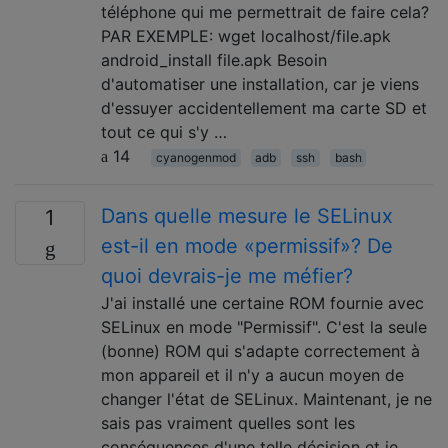
téléphone qui me permettrait de faire cela?
PAR EXEMPLE: wget localhost/file.apk
android_install file.apk Besoin
d'automatiser une installation, car je viens
d'essuyer accidentellement ma carte SD et
tout ce qui s'y …
14
cyanogenmod
adb
ssh
bash
Dans quelle mesure le SELinux
1
est-il en mode «permissif»? De
quoi devrais-je me méfier?
J'ai installé une certaine ROM fournie avec
SELinux en mode "Permissif". C'est la seule
(bonne) ROM qui s'adapte correctement à
mon appareil et il n'y a aucun moyen de
changer l'état de SELinux. Maintenant, je ne
sais pas vraiment quelles sont les
conséquences d'une telle décision et je