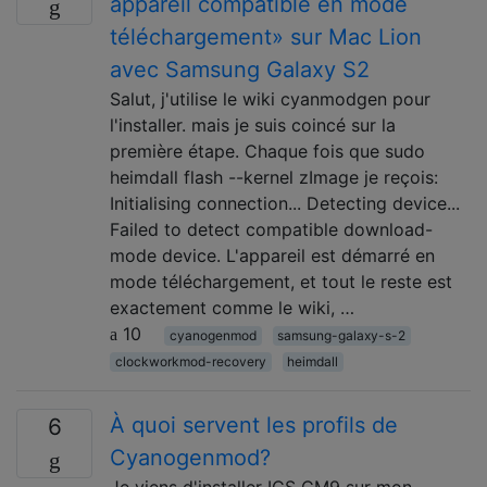
appareil compatible en mode
téléchargement» sur Mac Lion
avec Samsung Galaxy S2
Salut, j'utilise le wiki cyanmodgen pour
l'installer. mais je suis coincé sur la
première étape. Chaque fois que sudo
heimdall flash --kernel zImage je reçois:
Initialising connection... Detecting device...
Failed to detect compatible download-
mode device. L'appareil est démarré en
mode téléchargement, et tout le reste est
exactement comme le wiki, …
10
cyanogenmod
samsung-galaxy-s-2
clockworkmod-recovery
heimdall
À quoi servent les profils de
6
Cyanogenmod?
Je viens d'installer ICS CM9 sur mon