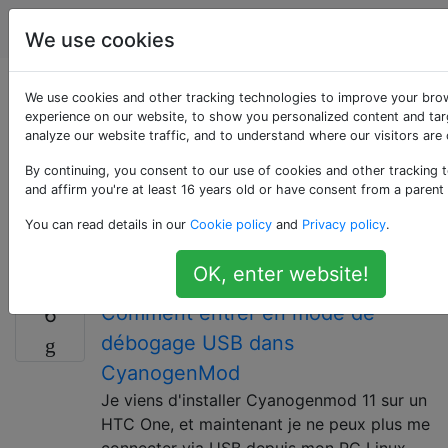
Android
Étiquettes
Account
We use cookies
Questions marquées
We use cookies and other tracking technologies to improve your bro
experience on our website, to show you personalized content and tar
analyze our website traffic, and to understand where our visitors are
«cyanogenmod»
By continuing, you consent to our use of cookies and other tracking 
and affirm you're at least 16 years old or have consent from a parent
Pour des questions sur la ROM personnalisée
populaire. Ajoutez également une balise de version
You can read details in our
Cookie policy
and
Privacy policy
.
Android spécifique pour la question spécifique à la
version.
OK, enter website!
Comment entrer en mode de
6
débogage USB dans
CyanogenMod
Je viens d'installer Cyanogenmod 11 sur un
HTC One, et maintenant je ne peux plus me
connecter via USB depuis mon PC Linux,