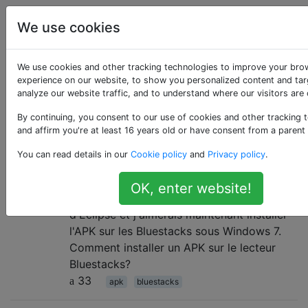
Android
Étiquettes
Account
We use cookies
Questions marquées
We use cookies and other tracking technologies to improve your bro
experience on our website, to show you personalized content and tar
analyze our website traffic, and to understand where our visitors are
«bluestacks»
By continuing, you consent to our use of cookies and other tracking 
and affirm you're at least 16 years old or have consent from a parent
Comment puis-je installer le fichier
4
You can read details in our
Cookie policy
and
Privacy policy
.
APK sur le lecteur d'application
Bluestacks?
OK, enter website!
J'ai créé une application Android à l'aide
d'Eclipse et j'aimerais maintenant installer
l'APK sur les Bluestacks sous Windows 7.
Comment installer un APK sur le lecteur
Bluestacks?
33
apk
bluestacks