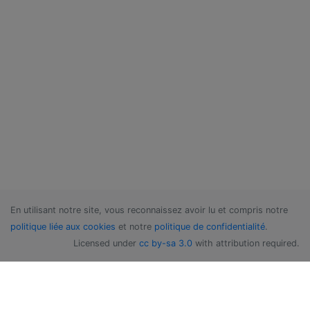
En utilisant notre site, vous reconnaissez avoir lu et compris notre
politique liée aux cookies
et notre
politique de confidentialité
.
Licensed under
cc by-sa 3.0
with attribution required.