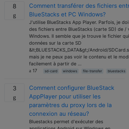
Comment transférer des fichiers ent
8
BlueStacks et PC Windows?
J'utilise BlueStacks App Player. Parfois, je doi
des fichiers entre BlueStacks (carte SD) de /
Windows. Il semble que je trouve le fichier qu
données sur la carte SD
&lt;BLUESTACKS_DATA&gt;/Android/SDCard.sp
mais je ne peux pas voir le contenu et le modi
facilement à partir de …
17
sd-card
windows
file-transfer
bluestacks
Comment configurer BlueStack
3
AppPlayer pour utiliser les
paramètres du proxy lors de la
connexion au réseau?
Bluestacks permet d'exécuter des
applications Android sur Windows en