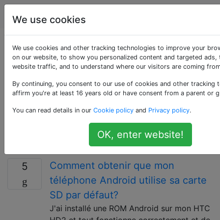
Android
Étiquettes
Account
We use cookies
Questions marquées
We use cookies and other tracking technologies to improve your bro
on our website, to show you personalized content and targeted ads, 
website traffic, and to understand where our visitors are coming from
«sd-card»
By continuing, you consent to our use of cookies and other tracking 
affirm you're at least 16 years old or have consent from a parent or g
Cette balise ne doit être utilisée que pour les
questions génériques sur les SDCards internes et
You can read details in our
Cookie policy
and
Privacy policy
.
externes. Dans la mesure du possible, veuillez utiliser
les balises plus spécifiques «external-sd» et «internal-
OK, enter website!
sd».
Comment obtenir que mon
5
téléphone Android utilise sa carte
SD par défaut?
J'ai installé une ROM Android sur mon HTC
HD2 et tout fonctionne correctement et de