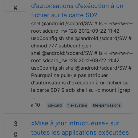
d'autorisations d'exécution à un
fichier sur la carte SD?
shell@android:/sdcard/SW # ls -l -rw-rw-r--
root sdcard_rw 128 2012-09-22 11:42
usb0config.sh shell@android:/sdcard/SW #
chmod 777 usb0config.sh
shell@android:/sdcard/SW # ls -l -rw-rw-r--
root sdcard_rw 128 2012-09-22 11:42
usb0config.sh shell@android:/sdcard/SW #
Pourquoi ne puis-je pas attribuer
d'autorisations d'exécution à un fichier sur
la carte SD? $ adb shell su -c mount |grep
…
10
sd-card
file-system
file-permissions
«Mise à jour infructueuse» sur
3
toutes les applications exécutées