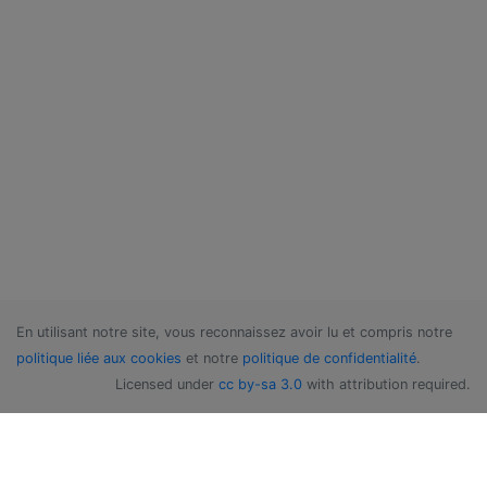
En utilisant notre site, vous reconnaissez avoir lu et compris notre
politique liée aux cookies
et notre
politique de confidentialité
.
Licensed under
cc by-sa 3.0
with attribution required.