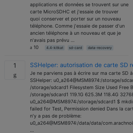
applications et données se trouvent sur une
carte MicroSDHC et j'essaie de trouver
quoi conserver et porter sur un nouveau
téléphone. Comme j'essaie de passer d'un
ancien téléphone à un nouveau et que je
n'avais pas prévu …
10
4.4-kitkat
sd-card
data-recovery
SSHelper: autorisation de carte SD 
1
Je ne parviens pas à écrire sur ma carte SD à
SSHelper: u0_a264@MSM8974:/storage/sdcar
/storage/sdcard1 Filesystem Size Used Free B
/storage/sdcard1 119.1G 625.3M 118.4G 3276
u0_a264@MSM8974:/storage/sdcard1 $ mkdir
failed for Test, Permission denied Dans la cart
n'y a pas de problème:
u0_a264@MSM8974:/data/data/com.arachnoi
…