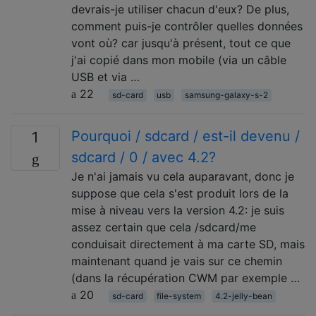
devrais-je utiliser chacun d'eux? De plus,
comment puis-je contrôler quelles données
vont où? car jusqu'à présent, tout ce que
j'ai copié dans mon mobile (via un câble
USB et via …
22
sd-card
usb
samsung-galaxy-s-2
Pourquoi / sdcard / est-il devenu /
1
sdcard / 0 / avec 4.2?
Je n'ai jamais vu cela auparavant, donc je
suppose que cela s'est produit lors de la
mise à niveau vers la version 4.2: je suis
assez certain que cela /sdcard/me
conduisait directement à ma carte SD, mais
maintenant quand je vais sur ce chemin
(dans la récupération CWM par exemple …
20
sd-card
file-system
4.2-jelly-bean