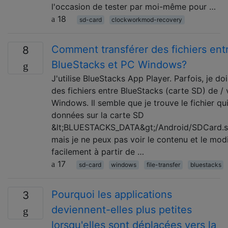
l'occasion de tester par moi-même pour …
18
sd-card
clockworkmod-recovery
Comment transférer des fichiers ent
8
BlueStacks et PC Windows?
J'utilise BlueStacks App Player. Parfois, je doi
des fichiers entre BlueStacks (carte SD) de /
Windows. Il semble que je trouve le fichier qu
données sur la carte SD
&lt;BLUESTACKS_DATA&gt;/Android/SDCard.sp
mais je ne peux pas voir le contenu et le modi
facilement à partir de …
17
sd-card
windows
file-transfer
bluestacks
Pourquoi les applications
3
deviennent-elles plus petites
lorsqu'elles sont déplacées vers la