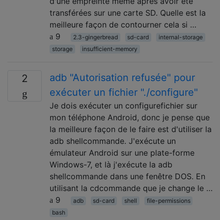
d'une empreinte même après avoir été
transférées sur une carte SD. Quelle est la
meilleure façon de contourner cela si …
9
2.3-gingerbread
sd-card
internal-storage
storage
insufficient-memory
adb "Autorisation refusée" pour
2
exécuter un fichier "./configure"
Je dois exécuter un configurefichier sur
mon téléphone Android, donc je pense que
la meilleure façon de le faire est d'utiliser la
adb shellcommande. J'exécute un
émulateur Android sur une plate-forme
Windows-7, et là j'exécute la adb
shellcommande dans une fenêtre DOS. En
utilisant la cdcommande que je change le …
9
adb
sd-card
shell
file-permissions
bash