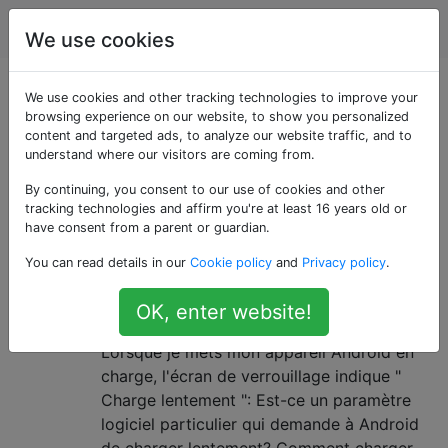
Android
Étiquettes
Account
We use cookies
Questions marquées
We use cookies and other tracking technologies to improve your
browsing experience on our website, to show you personalized
content and targeted ads, to analyze our website traffic, and to
«6.0-marshmallow»
understand where our visitors are coming from.
By continuing, you consent to our use of cookies and other
Pour les questions spécifiques à Android 6.0
tracking technologies and affirm you're at least 16 years old or
Marshmallow (octobre 2015) ou plus récent
have consent from a parent or guardian.
Le téléphone Android «se
3
You can read details in our
Cookie policy
and
Privacy policy
.
recharge lentement»: comment
OK, enter website!
accélérer les choses
Lorsque je mets mon appareil Android en
charge, l'écran de verrouillage indique "
Charge lentement ": Est-ce un paramètre
logiciel particulier qui demande à Android
de charger lentement? Comment charger