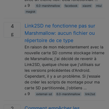
9
6.0-marshmallow
facebook
xiaomi
miui
magisk
Link2SD ne fonctionne pas sur
4
Marshmallow: aucun fichier ou
répertoire de ce type
En raison de mon mécontentement avec la
nouvelle carte SD comme stockage interne
de Marsmallow, j'ai décidé de revenir à
Link2SD, quelque chose que j'utilisais sur
les versions précédentes d'Android.
Cependant, il y a un problème. Si j'essaie
de créer les scripts de montage pour ma
carte SD partitionnée, j'obtiens …
9
external-sd
6.0-marshmallow
link2sd
Comment empêcher les
2