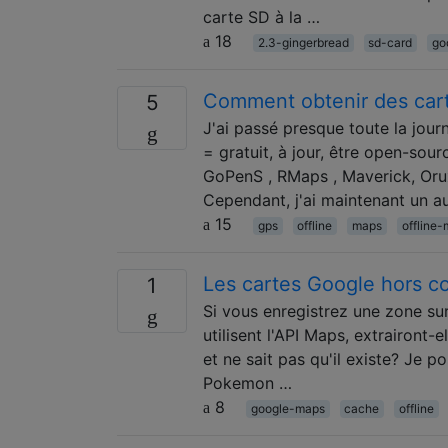
carte SD à la …
18
2.3-gingerbread
sd-card
go
Comment obtenir des carte
5
J'ai passé presque toute la jour
= gratuit, à jour, être open-sou
GoPenS , RMaps , Maverick, Orux
Cependant, j'ai maintenant un a
15
gps
offline
maps
offline
Les cartes Google hors con
1
Si vous enregistrez une zone su
utilisent l'API Maps, extrairont-
et ne sait pas qu'il existe? Je 
Pokemon …
8
google-maps
cache
offline