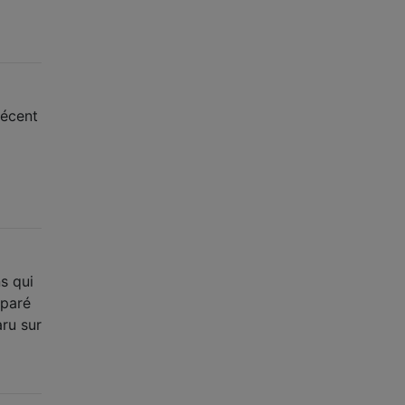
décent
s qui
éparé
aru sur