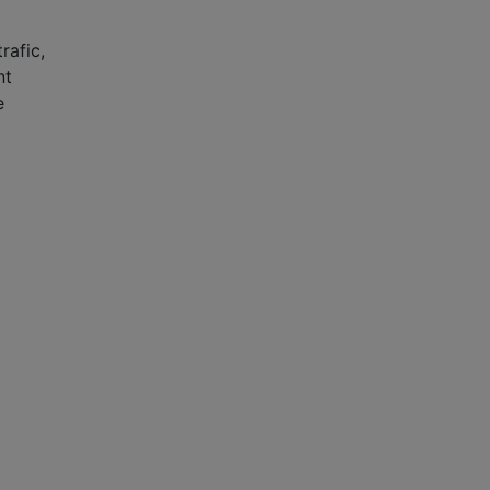
rafic,
nt
e