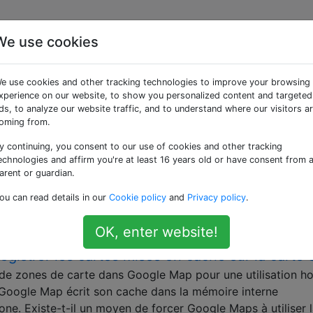
We use cookies
ées «offline-map»
e use cookies and other tracking technologies to improve your browsing
xperience on our website, to show you personalized content and targeted
dit-il que les cartes hors connexion ne sont p
ds, to analyze our website traffic, and to understand where our visitors a
oming from.
avers le monde au cours des deux derniers mois, et une ch
y continuing, you consent to our use of cookies and other tracking
echnologies and affirm you're at least 16 years old or have consent from 
ros frais de données d'itinérance sur mon téléphone personnel
arent or guardian.
 de cartes hors connexion en cache dans Google Maps . Cela 
ou can read details in our
Cookie policy
and
Privacy policy
.
OK, enter website!
gistrer les cartes mises en cache sur la carte
de zones de carte dans Google Map pour une utilisation ho
, Google Map écrit son cache dans la mémoire interne
ne. Existe-t-il un moyen de forcer Google Maps à utiliser 