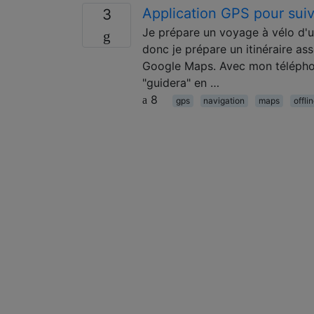
Application GPS pour suiv
3
Je prépare un voyage à vélo d'un
donc je prépare un itinéraire as
Google Maps. Avec mon téléphone
"guidera" en …
8
gps
navigation
maps
offl