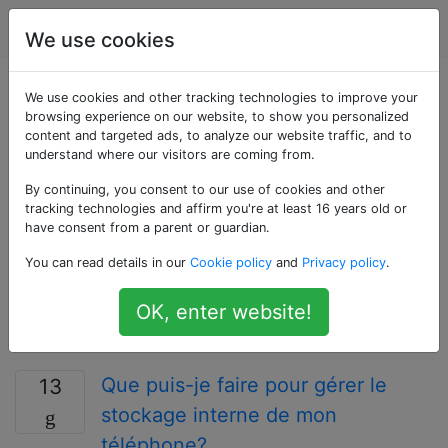
Android
Étiquettes
Account
We use cookies
Questions marquées
We use cookies and other tracking technologies to improve your
browsing experience on our website, to show you personalized
content and targeted ads, to analyze our website traffic, and to
«insufficient-
understand where our visitors are coming from.
memory»
By continuing, you consent to our use of cookies and other
tracking technologies and affirm you're at least 16 years old or
have consent from a parent or guardian.
L'erreur «mémoire insuffisante» se produit souvent lors
You can read details in our
Cookie policy
and
Privacy policy
.
de la synchronisation des données ou des installations
d'application lorsque votre appareil manque de
OK, enter website!
mémoire * interne * (c'est-à-dire le téléphone, pas la
carte SD interne).
Que puis-je faire pour gérer le
13
stockage interne de mon
téléphone?