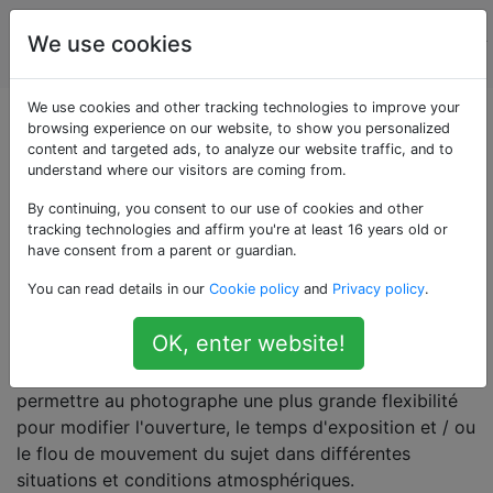
La
Étiquettes
We use cookies
Account
photographie
We use cookies and other tracking technologies to improve your
Questions marquées
browsing experience on our website, to show you personalized
content and targeted ads, to analyze our website traffic, and to
understand where our visitors are coming from.
«neutral-density»
By continuing, you consent to our use of cookies and other
tracking technologies and affirm you're at least 16 years old or
En photographie, un filtre à densité neutre (filtre ND)
have consent from a parent or guardian.
peut être un filtre incolore ou gris. Un filtre de densité
You can read details in our
Cookie policy
and
Privacy policy
.
neutre idéal réduit et / ou modifie l'intensité de toutes
les longueurs d'onde ou couleurs de la lumière de
OK, enter website!
manière égale, sans changer la teinte du rendu des
couleurs. Le but d'un filtre de densité neutre est de
permettre au photographe une plus grande flexibilité
pour modifier l'ouverture, le temps d'exposition et / ou
le flou de mouvement du sujet dans différentes
situations et conditions atmosphériques.