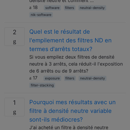
densité neutre et comment …
18
software
filters
neutral-density
nik-software
Quel est le résultat de
2
l'empilement des filtres ND en
termes d'arrêts totaux?
Si vous empilez deux filtres de densité
neutre à 3 arrêts, cela réduit-il l'exposition
de 6 arrêts ou de 9 arrêts?
17
exposure
filters
neutral-density
filter-stacking
Pourquoi mes résultats avec un
1
filtre à densité neutre variable
sont-ils médiocres?
J'ai acheté un filtre à densité neutre