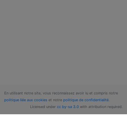
En utilisant notre site, vous reconnaissez avoir lu et compris notre
politique liée aux cookies
et notre
politique de confidentialité
.
Licensed under
cc by-sa 3.0
with attribution required.