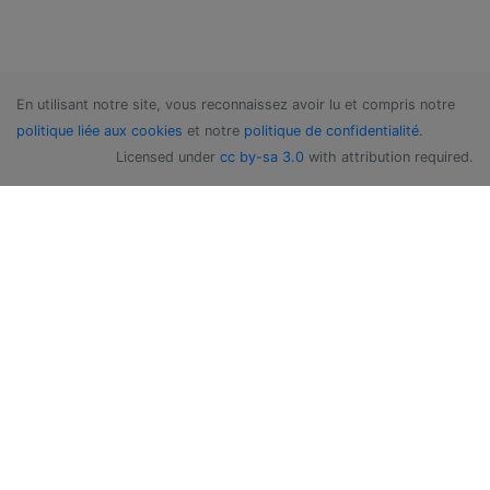
En utilisant notre site, vous reconnaissez avoir lu et compris notre
politique liée aux cookies
et notre
politique de confidentialité
.
Licensed under
cc by-sa 3.0
with attribution required.