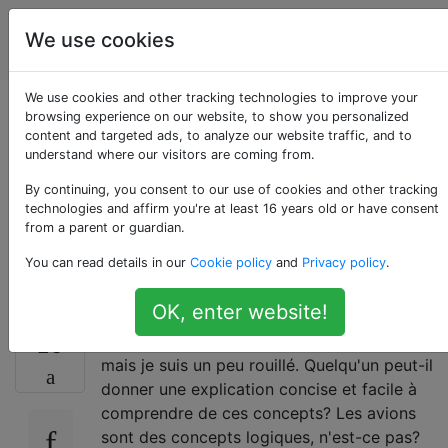
Ingénierie
Étiquettes
We use cookies
Account
de réseau
We use cookies and other tracking technologies to improve your
Différence entre plan
browsing experience on our website, to show you personalized
content and targeted ads, to analyze our website traffic, and to
understand where our visitors are coming from.
de contrôle, plan de
By continuing, you consent to our use of cookies and other tracking
données et plan de
technologies and affirm you're at least 16 years old or have consent
from a parent or guardian.
gestion?
You can read details in our
Cookie policy
and
Privacy policy
.
OK, enter website!
Je pense que je comprends ces concepts
26
mais je suis un peu rouillé. Quelqu'un peut-il
donner une explication concise et facile à
comprendre de ces concepts? Les avions
sont des concepts logiques, n'est-ce pas?