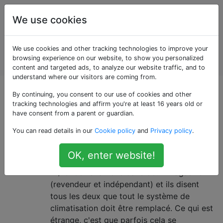
Entretien et
Étiquettes
We use cookies
réparation
de
Account
We use cookies and other tracking technologies to improve your
véhicules
browsing experience on our website, to show you personalized
automobiles
content and targeted ads, to analyze our website traffic, and to
understand where our visitors are coming from.
Questions marquées
By continuing, you consent to our use of cookies and other
tracking technologies and affirm you're at least 16 years old or
have consent from a parent or guardian.
«passat»
You can read details in our
Cookie policy
and
Privacy policy
.
Volkswagen A / C intermittent
3
OK, enter website!
Je veux réparer ma Volkswagen Passat '07
A / C. Je l'ai amené dans deux magasins
(revendeur et indépendant) et ils disent
tous les deux que tout le système de
climatisation doit être remplacé. Ce qui est
étrange, c'est que parfois cela se