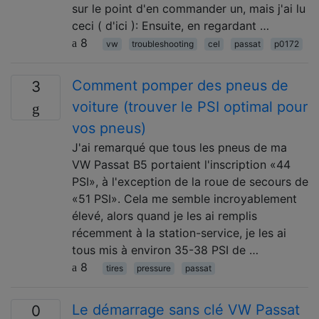
sur le point d'en commander un, mais j'ai lu
ceci ( d'ici ): Ensuite, en regardant …
8
vw
troubleshooting
cel
passat
p0172
Comment pomper des pneus de
3
voiture (trouver le PSI optimal pour
vos pneus)
J'ai remarqué que tous les pneus de ma
VW Passat B5 portaient l'inscription «44
PSI», à l'exception de la roue de secours de
«51 PSI». Cela me semble incroyablement
élevé, alors quand je les ai remplis
récemment à la station-service, je les ai
tous mis à environ 35-38 PSI de …
8
tires
pressure
passat
Le démarrage sans clé VW Passat
0