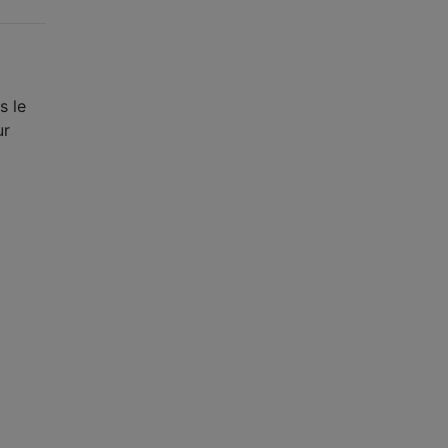
s le
ur