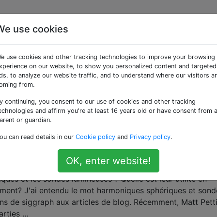
We use cookies
es «lighting»
e use cookies and other tracking technologies to improve your browsing
xperience on our website, to show you personalized content and targeted
se est-elle différente d'une carte de cubes
ds, to analyze our website traffic, and to understand where our visitors a
oming from.
de légère, cela ressemble à une carte d'environnement flou
y continuing, you consent to our use of cookies and other tracking
echnologies and affirm you're at least 16 years old or have consent from 
les deux, comment est fabriquée une sonde lumineuse et quel
arent or guardian.
ou can read details in our
Cookie policy
and
Privacy policy
.
OK, enter website!
 sphériques et les sondes lumineuses?
ues et les sondes lumineuses ? Quelle est leur utilité en
ement? J'ai entendu le mot harmoniques sphériques et sond
ons de siggraph aux articles de blog. Récemment, Matt Pett
arties …