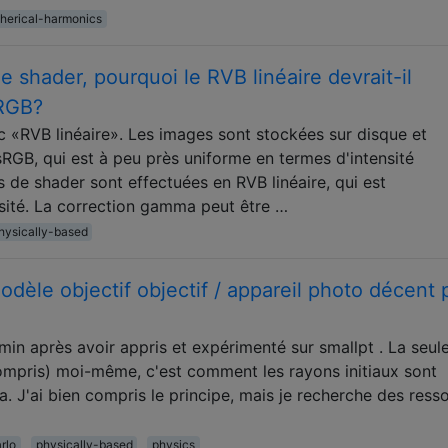
herical-harmonics
 shader, pourquoi le RVB linéaire devrait-il
sRGB?
 «RVB linéaire». Les images sont stockées sur disque et
sRGB, qui est à peu près uniforme en termes d'intensité
 de shader sont effectuées en RVB linéaire, qui est
sité. La correction gamma peut être …
hysically-based
èle objectif objectif / appareil photo décent 
emin après avoir appris et expérimenté sur smallpt . La seul
 compris) moi-même, c'est comment les rayons initiaux sont
ra. J'ai bien compris le principe, mais je recherche des ress
rlo
physically-based
physics