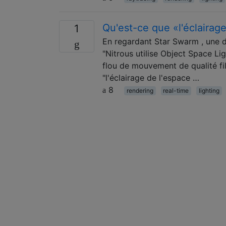
Qu'est-ce que «l'éclairag
1
En regardant Star Swarm , une dé
"Nitrous utilise Object Space Lig
flou de mouvement de qualité fi
"l'éclairage de l'espace …
8
rendering
real-time
lighting