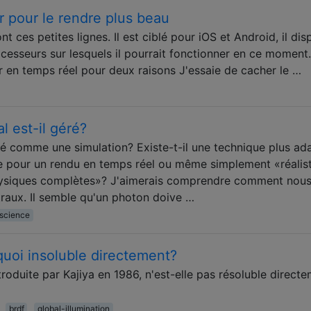
r pour le rendre plus beau
ont ces petites lignes. Il est ciblé pour iOS et Android, il di
sseurs sur lesquels il pourrait fonctionner en ce moment.
ur en temps réel pour deux raisons J'essaie de cacher le …
 est-il géré?
aité comme une simulation? Existe-t-il une technique plus ad
 pour un rendu en temps réel ou même simplement «réalis
hysiques complètes»? J'aimerais comprendre comment nou
traux. Il semble qu'un photon doive …
-science
quoi insoluble directement?
troduite par Kajiya en 1986, n'est-elle pas résoluble directe
brdf
global-illumination