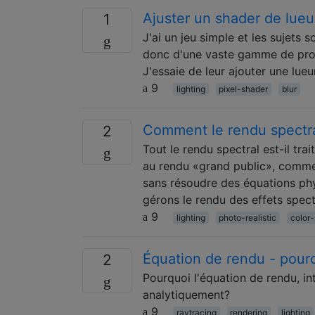
Ajuster un shader de lueu
1
J'ai un jeu simple et les sujets s
donc d'une vaste gamme de proce
J'essaie de leur ajouter une lue
9
lighting
pixel-shader
blur
Comment le rendu spectral
2
Tout le rendu spectral est-il tr
au rendu «grand public», comme
sans résoudre des équations p
gérons le rendu des effets spec
9
lighting
photo-realistic
color
Équation de rendu - pour
2
Pourquoi l'équation de rendu, in
analytiquement?
9
raytracing
rendering
lighting