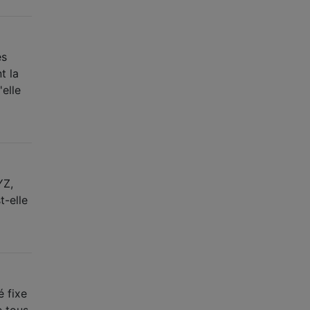
es
t la
elle
YZ,
t-elle
é fixe
e tous