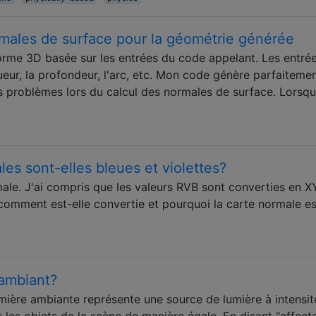
males de surface pour la géométrie générée
forme 3D basée sur les entrées du code appelant. Les entré
ur, la profondeur, l'arc, etc. Mon code génère parfaitemen
s problèmes lors du calcul des normales de surface. Lorsqu'
les sont-elles bleues et violettes?
ale. J'ai compris que les valeurs RVB sont converties en X
comment est-elle convertie et pourquoi la carte normale es
 ambiant?
mière ambiante représente une source de lumière à intensit
s les objets de la scène de manière égale. En disant "affect