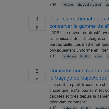
14
lighting
physically-based
sp
Pour les mathématiques de
4
conserver la gamme de 
sRGB est souvent contrasté avec
transmises à des affichages en 
perceptuelle. Les mathématiques
physiquement uniforme en inten
13
rendering
lighting
color
p
Comment construire un mod
2
le traçage de trajectoire?
J'ai écrit un petit traceur de ch
chose que je n'ai pas écrit (et
calculés et tirés depuis la camé
décrivant comment: …
13
raytracing
lighting
monte-ca