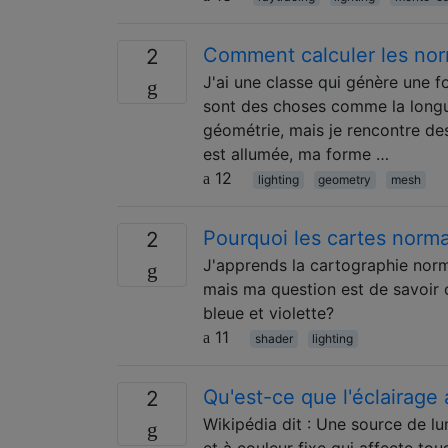
Comment calculer les nor
2
J'ai une classe qui génère une 
sont des choses comme la longue
géométrie, mais je rencontre de
est allumée, ma forme …
12
lighting
geometry
mesh
Pourquoi les cartes norma
2
J'apprends la cartographie norm
mais ma question est de savoir 
bleue et violette?
11
shader
lighting
Qu'est-ce que l'éclairage
2
Wikipédia dit : Une source de lu
et à couleur fixe qui affecte tou