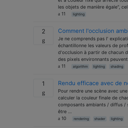
les objets de manière égale", ce
11
lighting
Comment l'occlusion ambi
2
Je ne comprends pas l' explicati
échantillonne les valeurs de pro
d'occlusion à partir de chacun 
des pixels environnants peuvent
11
algorithm
lighting
shading
Rendu efficace avec de 
1
Pour rendre une scène avec une 
calculer la couleur finale de c
composants ambiants / diffus / 
être …
10
rendering
shader
lighting