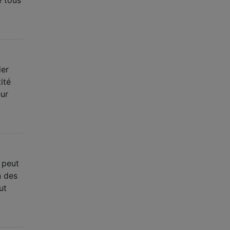
der
ité
eur
 peut
n des
ut