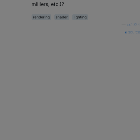
milliers, etc.)?
rendering
shader
lighting
—
es1024
source