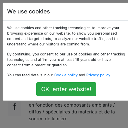
Infographie
Étiquettes
Account
We use cookies
Rendu efficace avec
We use cookies and other tracking technologies to improve your
browsing experience on our website, to show you personalized
content and targeted ads, to analyze our website traffic, and to
de nombreuses
understand where our visitors are coming from.
sources de lumière
By continuing, you consent to our use of cookies and other tracking
technologies and affirm you're at least 16 years old or have
consent from a parent or guardian.
You can read details in our
Cookie policy
and
Privacy policy
.
Pour rendre une scène avec une seule source
10
de lumière en utilisant un ombrage phong, on
OK, enter website!
peut calculer la couleur finale de chaque
fragment passé dans le shader de fragment
en fonction des composants ambiants /
diffus / spéculaires du matériau et de la
source de lumière.