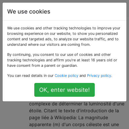
Astronomie
Étiquettes
Account
We use cookies
Questions marquées
We use cookies and other tracking technologies to improve your
browsing experience on our website, to show you personalized
content and targeted ads, to analyze our website traffic, and to
«newtonian-
understand where our visitors are coming from.
telescope»
By continuing, you consent to our use of cookies and other
tracking technologies and affirm you're at least 16 years old or
have consent from a parent or guardian.
Comment un astronome amateur
1
You can read details in our
Cookie policy
and
Privacy policy
.
pourrait-il déterminer l'ampleur
apparente d'une étoile?
OK, enter website!
L'amplitude apparente est un moyen assez
complexe de déterminer la luminosité d'une
étoile. Citant le texte d'introduction de la
page liée à Wikipedia: La magnitude
apparente (m) d'un corps céleste est une